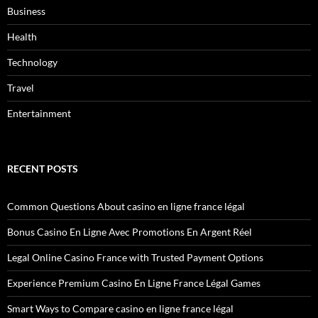
Business
Health
Technology
Travel
Entertainment
RECENT POSTS
Common Questions About casino en ligne france légal
Bonus Casino En Ligne Avec Promotions En Argent Réel
Legal Online Casino France with Trusted Payment Options
Experience Premium Casino En Ligne France Légal Games
Smart Ways to Compare casino en ligne france légal