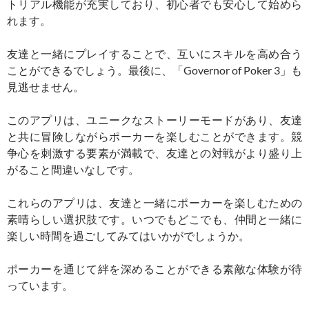
トリアル機能が充実しており、初心者でも安心して始めら
れます。
友達と一緒にプレイすることで、互いにスキルを高め合う
ことができるでしょう。最後に、「Governor of Poker 3」も
見逃せません。
このアプリは、ユニークなストーリーモードがあり、友達
と共に冒険しながらポーカーを楽しむことができます。競
争心を刺激する要素が満載で、友達との対戦がより盛り上
がること間違いなしです。
これらのアプリは、友達と一緒にポーカーを楽しむための
素晴らしい選択肢です。いつでもどこでも、仲間と一緒に
楽しい時間を過ごしてみてはいかがでしょうか。
ポーカーを通じて絆を深めることができる素敵な体験が待
っています。