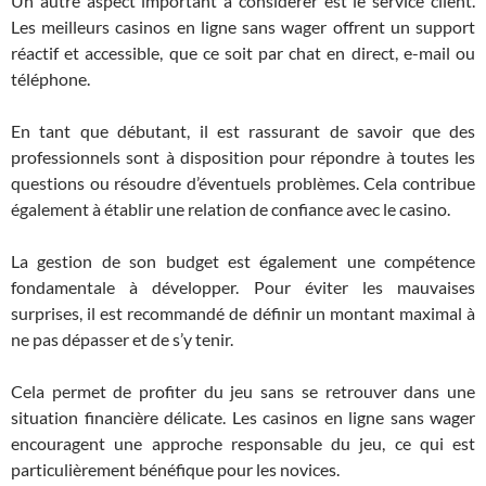
Un autre aspect important à considérer est le service client.
Les meilleurs casinos en ligne sans wager offrent un support
réactif et accessible, que ce soit par chat en direct, e-mail ou
téléphone.
En tant que débutant, il est rassurant de savoir que des
professionnels sont à disposition pour répondre à toutes les
questions ou résoudre d’éventuels problèmes. Cela contribue
également à établir une relation de confiance avec le casino.
La gestion de son budget est également une compétence
fondamentale à développer. Pour éviter les mauvaises
surprises, il est recommandé de définir un montant maximal à
ne pas dépasser et de s’y tenir.
Cela permet de profiter du jeu sans se retrouver dans une
situation financière délicate. Les casinos en ligne sans wager
encouragent une approche responsable du jeu, ce qui est
particulièrement bénéfique pour les novices.