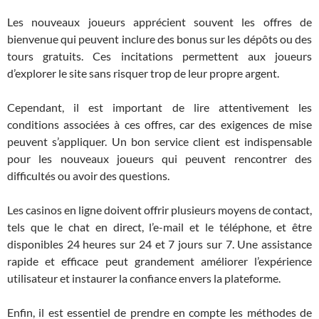
Les nouveaux joueurs apprécient souvent les offres de
bienvenue qui peuvent inclure des bonus sur les dépôts ou des
tours gratuits. Ces incitations permettent aux joueurs
d’explorer le site sans risquer trop de leur propre argent.
Cependant, il est important de lire attentivement les
conditions associées à ces offres, car des exigences de mise
peuvent s’appliquer. Un bon service client est indispensable
pour les nouveaux joueurs qui peuvent rencontrer des
difficultés ou avoir des questions.
Les casinos en ligne doivent offrir plusieurs moyens de contact,
tels que le chat en direct, l’e-mail et le téléphone, et être
disponibles 24 heures sur 24 et 7 jours sur 7. Une assistance
rapide et efficace peut grandement améliorer l’expérience
utilisateur et instaurer la confiance envers la plateforme.
Enfin, il est essentiel de prendre en compte les méthodes de