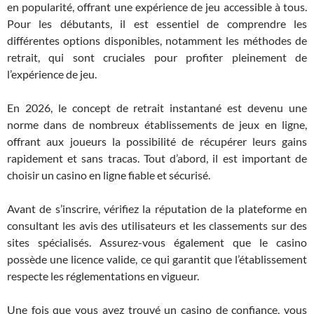
en popularité, offrant une expérience de jeu accessible à tous.
Pour les débutants, il est essentiel de comprendre les
différentes options disponibles, notamment les méthodes de
retrait, qui sont cruciales pour profiter pleinement de
l’expérience de jeu.
En 2026, le concept de retrait instantané est devenu une
norme dans de nombreux établissements de jeux en ligne,
offrant aux joueurs la possibilité de récupérer leurs gains
rapidement et sans tracas. Tout d’abord, il est important de
choisir un casino en ligne fiable et sécurisé.
Avant de s’inscrire, vérifiez la réputation de la plateforme en
consultant les avis des utilisateurs et les classements sur des
sites spécialisés. Assurez-vous également que le casino
possède une licence valide, ce qui garantit que l’établissement
respecte les réglementations en vigueur.
Une fois que vous avez trouvé un casino de confiance, vous