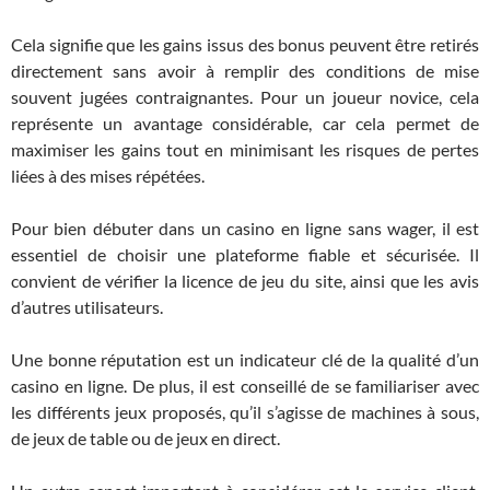
Cela signifie que les gains issus des bonus peuvent être retirés
directement sans avoir à remplir des conditions de mise
souvent jugées contraignantes. Pour un joueur novice, cela
représente un avantage considérable, car cela permet de
maximiser les gains tout en minimisant les risques de pertes
liées à des mises répétées.
Pour bien débuter dans un casino en ligne sans wager, il est
essentiel de choisir une plateforme fiable et sécurisée. Il
convient de vérifier la licence de jeu du site, ainsi que les avis
d’autres utilisateurs.
Une bonne réputation est un indicateur clé de la qualité d’un
casino en ligne. De plus, il est conseillé de se familiariser avec
les différents jeux proposés, qu’il s’agisse de machines à sous,
de jeux de table ou de jeux en direct.