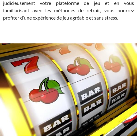
judicieusement votre plateforme de jeu et en vous
familiarisant avec les méthodes de retrait, vous pourrez
profiter d’une expérience de jeu agréable et sans stress.