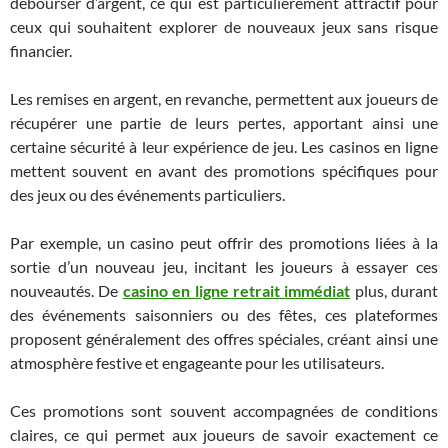
débourser d’argent, ce qui est particulièrement attractif pour
ceux qui souhaitent explorer de nouveaux jeux sans risque
financier.
Les remises en argent, en revanche, permettent aux joueurs de
récupérer une partie de leurs pertes, apportant ainsi une
certaine sécurité à leur expérience de jeu. Les casinos en ligne
mettent souvent en avant des promotions spécifiques pour
des jeux ou des événements particuliers.
Par exemple, un casino peut offrir des promotions liées à la
sortie d’un nouveau jeu, incitant les joueurs à essayer ces
nouveautés. De
casino en ligne retrait immédiat
plus, durant
des événements saisonniers ou des fêtes, ces plateformes
proposent généralement des offres spéciales, créant ainsi une
atmosphère festive et engageante pour les utilisateurs.
Ces promotions sont souvent accompagnées de conditions
claires, ce qui permet aux joueurs de savoir exactement ce