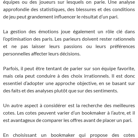
équipes ou des joueurs sur lesquels on parie. Une analyse
approfondie des statistiques, des blessures et des conditions
de jeu peut grandement influencer le résultat d’un pari.
La gestion des émotions joue également un rôle clé dans
l’optimisation des paris. Les parieurs doivent rester rationnels
et ne pas laisser leurs passions ou leurs préférences
personnelles affecter leurs décisions.
Parfois, il peut être tentant de parier sur son équipe favorite,
mais cela peut conduire à des choix irrationnels. Il est donc
essentiel d’adopter une approche objective, en se basant sur
des faits et des analyses plutôt que sur des sentiments.
Un autre aspect à considérer est la recherche des meilleures
cotes. Les cotes peuvent varier d’un bookmaker à l’autre, et il
est avantageux de comparer les offres avant de placer un pari.
En choisissant un bookmaker qui propose des cotes