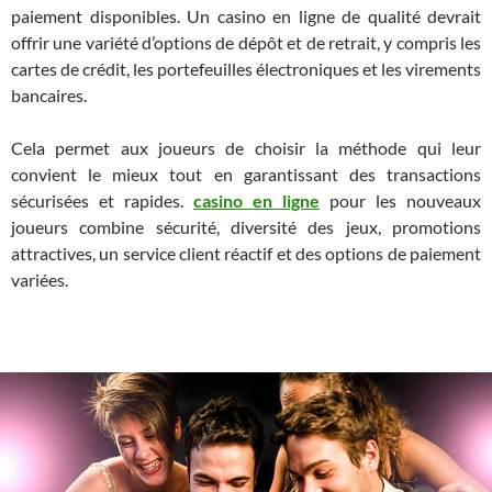
paiement disponibles. Un casino en ligne de qualité devrait
offrir une variété d’options de dépôt et de retrait, y compris les
cartes de crédit, les portefeuilles électroniques et les virements
bancaires.
Cela permet aux joueurs de choisir la méthode qui leur
convient le mieux tout en garantissant des transactions
sécurisées et rapides.
casino en ligne
pour les nouveaux
joueurs combine sécurité, diversité des jeux, promotions
attractives, un service client réactif et des options de paiement
variées.