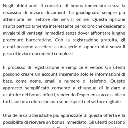
Negli ultimi anni, il concetto di bonus immediato senza la
necessità di inviare documenti ha guadagnato sempre più
attenzione nel settore dei servizi online. Questa opzione
risulta particolarmente interessante per coloro che desiderano
avvalersi di vantaggi immediati senza dover affrontare lunghe
procedure burocratiche. Con la registrazione gratuita, gli
utenti possono accedere a una serie di opportunità senza il
peso di inviare documenti complessi.
Il processo di registrazione è semplice e veloce. Gli utenti
possono creare un account inserendo solo le informazioni di
base, come nome, email e numero di telefono. Questo
approccio semplificato consente a chiunque di iniziare a
usufruire dei bonus offerti, rendendo l’esperienza accessibile a
tutti, anche a coloro che non sono esperti nel settore digitale.
Una delle caratteristiche più apprezzate di questa offerta è la
possibilità di ricevere un bonus immediato. Gli utenti possono