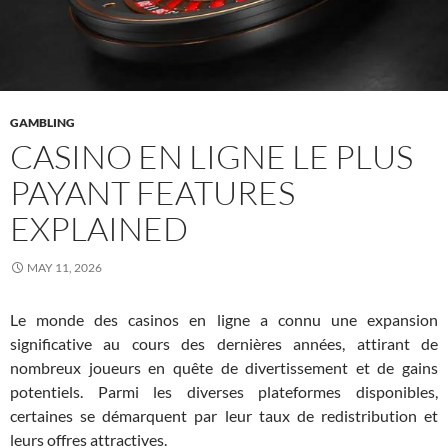
GAMBLING
CASINO EN LIGNE LE PLUS
PAYANT FEATURES
EXPLAINED
MAY 11, 2026
Le monde des casinos en ligne a connu une expansion
significative au cours des dernières années, attirant de
nombreux joueurs en quête de divertissement et de gains
potentiels. Parmi les diverses plateformes disponibles,
certaines se démarquent par leur taux de redistribution et
leurs offres attractives.