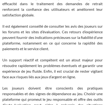
efficacité dans le traitement des demandes de retrait
renforcent la confiance des utilisateurs et améliorent leur
satisfaction globale.
Il est également conseillé de consulter les avis des joueurs sur
les forums et les sites d’évaluation. Ces retours d’expérience
peuvent fournir des indications précieuses sur la fiabilité d’une
plateforme, notamment en ce qui concerne la rapidité des
paiements et le service client.
Un support réactif et compétent est un atout majeur pour
résoudre rapidement les problèmes éventuels et garantir une
expérience de jeu fluide. Enfin, il est crucial de rester vigilant
face aux risques liés aux jeux d’argent en ligne.
Les joueurs doivent être conscients des pratiques
responsables et des signes de dépendance au jeu. Choisir une
plateforme qui promeut le jeu responsable et offre des outils
d’auto-évaluation peut aider à prévenir des situations