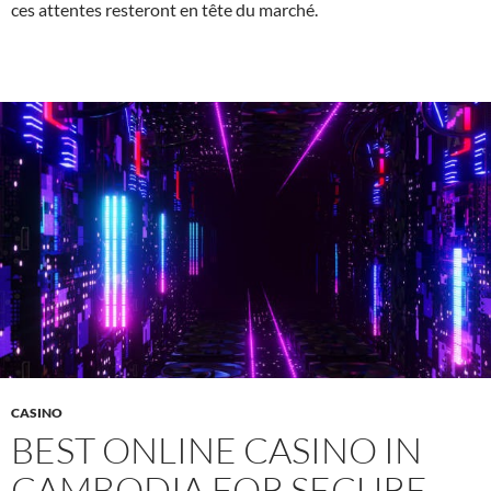
ces attentes resteront en tête du marché.
CASINO
BEST ONLINE CASINO IN
CAMBODIA FOR SECURE