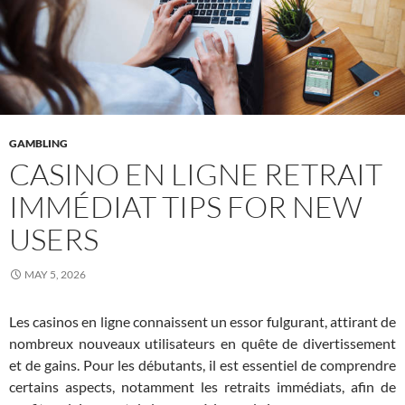
GAMBLING
CASINO EN LIGNE RETRAIT
IMMÉDIAT TIPS FOR NEW
USERS
MAY 5, 2026
Les casinos en ligne connaissent un essor fulgurant, attirant de
nombreux nouveaux utilisateurs en quête de divertissement
et de gains. Pour les débutants, il est essentiel de comprendre
certains aspects, notamment les retraits immédiats, afin de