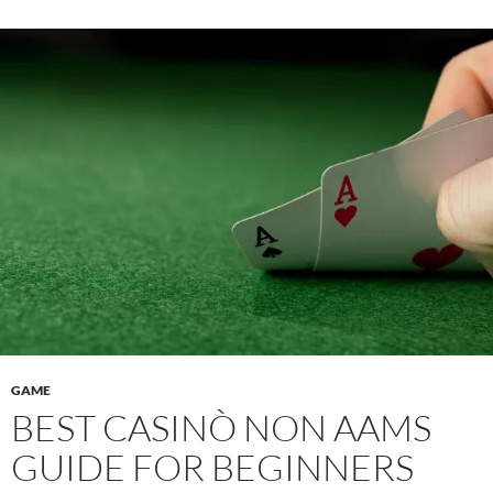
GAME
BEST CASINÒ NON AAMS
GUIDE FOR BEGINNERS