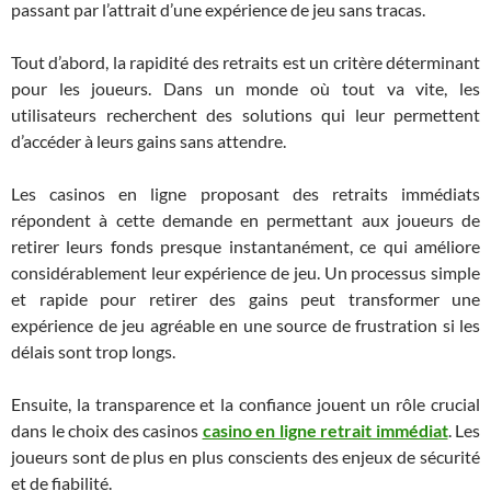
passant par l’attrait d’une expérience de jeu sans tracas.
Tout d’abord, la rapidité des retraits est un critère déterminant
pour les joueurs. Dans un monde où tout va vite, les
utilisateurs recherchent des solutions qui leur permettent
d’accéder à leurs gains sans attendre.
Les casinos en ligne proposant des retraits immédiats
répondent à cette demande en permettant aux joueurs de
retirer leurs fonds presque instantanément, ce qui améliore
considérablement leur expérience de jeu. Un processus simple
et rapide pour retirer des gains peut transformer une
expérience de jeu agréable en une source de frustration si les
délais sont trop longs.
Ensuite, la transparence et la confiance jouent un rôle crucial
dans le choix des casinos
casino en ligne retrait immédiat
. Les
joueurs sont de plus en plus conscients des enjeux de sécurité
et de fiabilité.