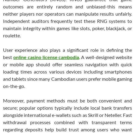
outcomes are entirely random and unbiased-this means
neither players nor operators can manipulate results unfairly.
Independent auditors frequently test these RNG systems to
maintain integrity within games like slots, poker, blackjack, or
roulette.
User experience also plays a significant role in defining the
best
online casino license cambodia
. A well-designed website
or mobile app should offer seamless navigation with quick
loading times across various devices including smartphones
and tablets since many Cambodian users prefer mobile gaming
on-the-go.
Moreover, payment methods must be both convenient and
secure; popular options typically include local bank transfers
alongside international e-wallets such as Skrill or Neteller. Fast
withdrawal processes combined with transparent terms
regarding deposits help build trust among users who want