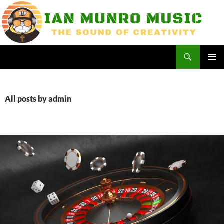
Skip
to
content
Search
Ian Munro Music
PRIMAR
MENU
All posts by admin