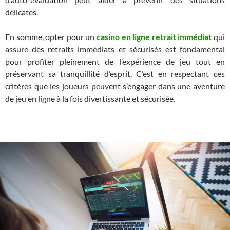
délicates.
En somme, opter pour un
casino en ligne retrait immédiat
qui
assure des retraits immédiats et sécurisés est fondamental
pour profiter pleinement de l’expérience de jeu tout en
préservant sa tranquillité d’esprit. C’est en respectant ces
critères que les joueurs peuvent s’engager dans une aventure
de jeu en ligne à la fois divertissante et sécurisée.