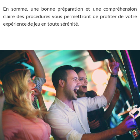
En somme, une bonne préparation et une compréhension
claire des procédures vous permettront de profiter de votre
expérience de jeu en toute sérénité.