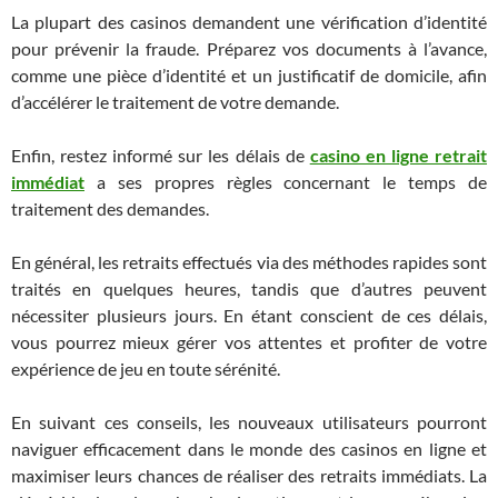
La plupart des casinos demandent une vérification d’identité
pour prévenir la fraude. Préparez vos documents à l’avance,
comme une pièce d’identité et un justificatif de domicile, afin
d’accélérer le traitement de votre demande.
Enfin, restez informé sur les délais de
casino en ligne retrait
immédiat
a ses propres règles concernant le temps de
traitement des demandes.
En général, les retraits effectués via des méthodes rapides sont
traités en quelques heures, tandis que d’autres peuvent
nécessiter plusieurs jours. En étant conscient de ces délais,
vous pourrez mieux gérer vos attentes et profiter de votre
expérience de jeu en toute sérénité.
En suivant ces conseils, les nouveaux utilisateurs pourront
naviguer efficacement dans le monde des casinos en ligne et
maximiser leurs chances de réaliser des retraits immédiats. La