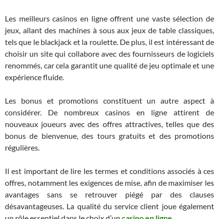
Les meilleurs casinos en ligne offrent une vaste sélection de
jeux, allant des machines à sous aux jeux de table classiques,
tels que le blackjack et la roulette. De plus, il est intéressant de
choisir un site qui collabore avec des fournisseurs de logiciels
renommés, car cela garantit une qualité de jeu optimale et une
expérience fluide.
Les bonus et promotions constituent un autre aspect à
considérer. De nombreux casinos en ligne attirent de
nouveaux joueurs avec des offres attractives, telles que des
bonus de bienvenue, des tours gratuits et des promotions
régulières.
Il est important de lire les termes et conditions associés à ces
offres, notamment les exigences de mise, afin de maximiser les
avantages sans se retrouver piégé par des clauses
désavantageuses. La qualité du service client joue également
un rôle essentiel dans le choix d’un
casino en ligne
.