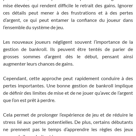
mise élevées qui rendent difficile le retrait des gains. Ignorer
ces détails peut mener à des frustrations et à des pertes
d’argent, ce qui peut entamer la confiance du joueur dans
l’ensemble du système de jeu.
Les nouveaux joueurs négligent souvent l’importance de la
gestion de bankroll. Ils peuvent être tentés de parier de
grosses sommes d’argent dès le début, pensant ainsi
augmenter leurs chances de gains.
Cependant, cette approche peut rapidement conduire à des
pertes importantes. Une bonne gestion de bankroll implique
de définir des limites de mise et de ne jouer qu’avec de l’argent
que l’on est prêt à perdre.
Cela permet de prolonger l’expérience de jeu et de réduire le
stress lié aux pertes potentielles. De plus, certains débutants
ne prennent pas le temps d’apprendre les règles des jeux