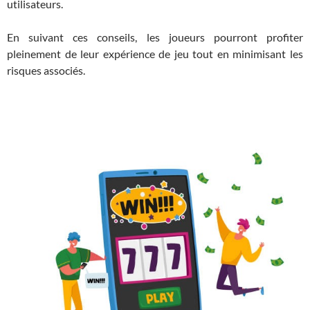
utilisateurs.
En suivant ces conseils, les joueurs pourront profiter
pleinement de leur expérience de jeu tout en minimisant les
risques associés.