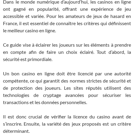
Dans le monde numérique d’aujourd’hui, les casinos en ligne
ont gagné en popularité, offrant une expérience de jeu
accessible et variée. Pour les amateurs de jeux de hasard en
France, il est essentiel de connaître les critères qui définissent
le meilleur casino en ligne.
Ce guide vise à éclairer les joueurs sur les éléments à prendre
en compte afin de faire un choix éclairé. Tout d’abord, la
sécurité est primordiale.
Un bon casino en ligne doit être licencié par une autorité
compétente, ce qui garantit des normes strictes de sécurité et
de protection des joueurs. Les sites réputés utilisent des
technologies de cryptage avancées pour sécuriser les
transactions et les données personnelles.
Il est donc crucial de vérifier la licence du casino avant de
s’inscrire. Ensuite, la variété des jeux proposés est un critère
déterminant.