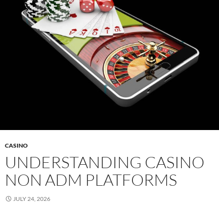
CASINO
UNDERSTANDING CASINO
NON ADM PLATFORMS
JULY 24, 2026