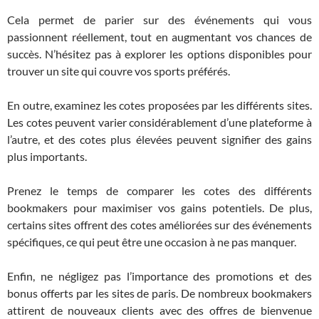
Cela permet de parier sur des événements qui vous
passionnent réellement, tout en augmentant vos chances de
succès. N’hésitez pas à explorer les options disponibles pour
trouver un site qui couvre vos sports préférés.
En outre, examinez les cotes proposées par les différents sites.
Les cotes peuvent varier considérablement d’une plateforme à
l’autre, et des cotes plus élevées peuvent signifier des gains
plus importants.
Prenez le temps de comparer les cotes des différents
bookmakers pour maximiser vos gains potentiels. De plus,
certains sites offrent des cotes améliorées sur des événements
spécifiques, ce qui peut être une occasion à ne pas manquer.
Enfin, ne négligez pas l’importance des promotions et des
bonus offerts par les sites de paris. De nombreux bookmakers
attirent de nouveaux clients avec des offres de bienvenue