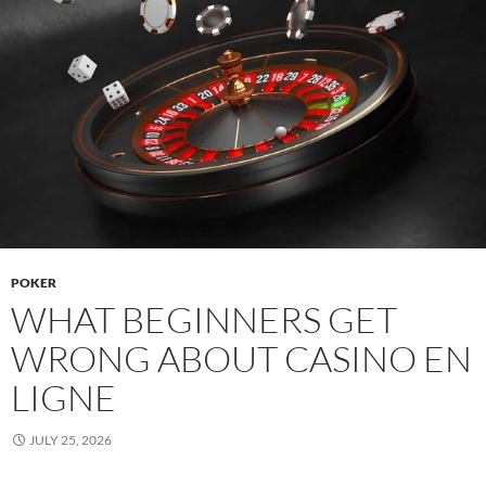
POKER
WHAT BEGINNERS GET
WRONG ABOUT CASINO EN
LIGNE
JULY 25, 2026