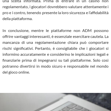
una scelta informata. Prima di entrare in un casinò non
regolamentato, i giocatori dovrebbero valutare attentamente i
pro e i contro, tenendo presente la loro sicurezza e l’affidabilità
della piattaforma.
In conclusione, mentre le piattaforme non ADM possono
offrire vantaggi interessanti, è essenziale esercitare cautela. La
mancanza di una regolamentazione chiara può comportare
rischi significativi. Pertanto, è consigliabile che i giocatori si
informino accuratamente e considerino le implicazioni legali e
finanziarie prima di impegnarsi su tali piattaforme. Solo così
potranno divertirsi in modo sicuro e responsabile nel mondo
del gioco online.