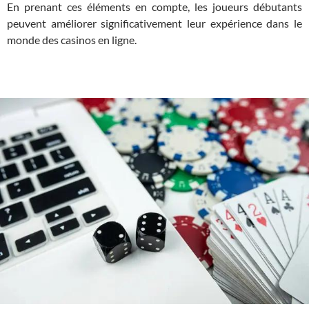
En prenant ces éléments en compte, les joueurs débutants
peuvent améliorer significativement leur expérience dans le
monde des casinos en ligne.