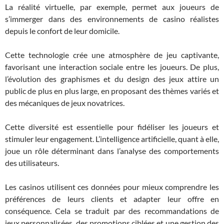
La réalité virtuelle, par exemple, permet aux joueurs de
s’immerger dans des environnements de casino réalistes
depuis le confort de leur domicile.
Cette technologie crée une atmosphère de jeu captivante,
favorisant une interaction sociale entre les joueurs. De plus,
l’évolution des graphismes et du design des jeux attire un
public de plus en plus large, en proposant des thèmes variés et
des mécaniques de jeux novatrices.
Cette diversité est essentielle pour fidéliser les joueurs et
stimuler leur engagement. L’intelligence artificielle, quant à elle,
joue un rôle déterminant dans l’analyse des comportements
des utilisateurs.
Les casinos utilisent ces données pour mieux comprendre les
préférences de leurs clients et adapter leur offre en
conséquence. Cela se traduit par des recommandations de
jeux personnalisées, des promotions ciblées et une gestion des