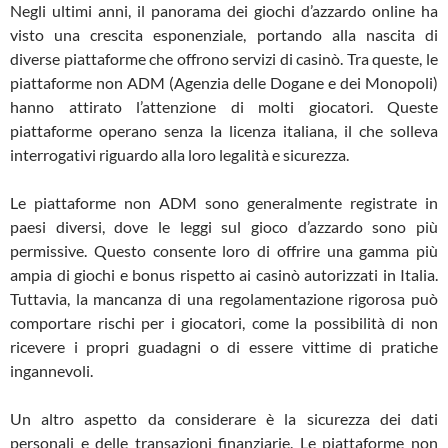
Negli ultimi anni, il panorama dei giochi d’azzardo online ha
visto una crescita esponenziale, portando alla nascita di
diverse piattaforme che offrono servizi di casinò. Tra queste, le
piattaforme non ADM (Agenzia delle Dogane e dei Monopoli)
hanno attirato l’attenzione di molti giocatori. Queste
piattaforme operano senza la licenza italiana, il che solleva
interrogativi riguardo alla loro legalità e sicurezza.
Le piattaforme non ADM sono generalmente registrate in
paesi diversi, dove le leggi sul gioco d’azzardo sono più
permissive. Questo consente loro di offrire una gamma più
ampia di giochi e bonus rispetto ai casinò autorizzati in Italia.
Tuttavia, la mancanza di una regolamentazione rigorosa può
comportare rischi per i giocatori, come la possibilità di non
ricevere i propri guadagni o di essere vittime di pratiche
ingannevoli.
Un altro aspetto da considerare è la sicurezza dei dati
personali e delle transazioni finanziarie. Le piattaforme non