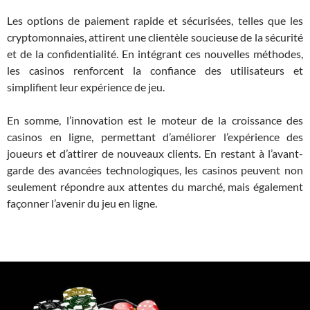
Les options de paiement rapide et sécurisées, telles que les
cryptomonnaies, attirent une clientèle soucieuse de la sécurité
et de la confidentialité. En intégrant ces nouvelles méthodes,
les casinos renforcent la confiance des utilisateurs et
simplifient leur expérience de jeu.
En somme, l’innovation est le moteur de la croissance des
casinos en ligne, permettant d’améliorer l’expérience des
joueurs et d’attirer de nouveaux clients. En restant à l’avant-
garde des avancées technologiques, les casinos peuvent non
seulement répondre aux attentes du marché, mais également
façonner l’avenir du jeu en ligne.