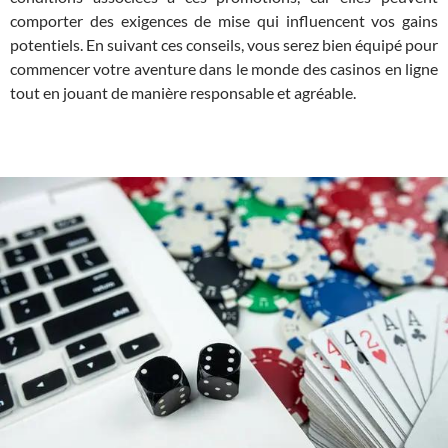
comporter des exigences de mise qui influencent vos gains
potentiels. En suivant ces conseils, vous serez bien équipé pour
commencer votre aventure dans le monde des casinos en ligne
tout en jouant de manière responsable et agréable.