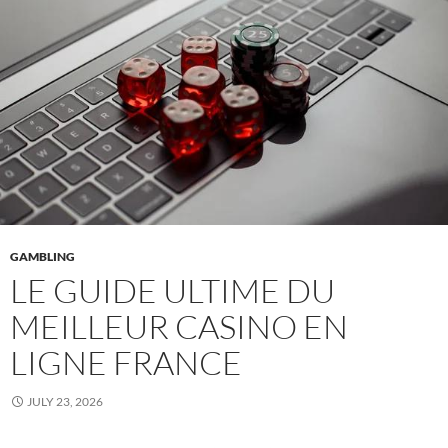
GAMBLING
LE GUIDE ULTIME DU
MEILLEUR CASINO EN
LIGNE FRANCE
JULY 23, 2026