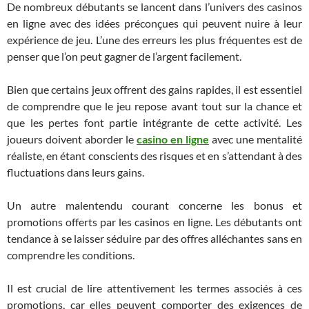
De nombreux débutants se lancent dans l’univers des casinos
en ligne avec des idées préconçues qui peuvent nuire à leur
expérience de jeu. L’une des erreurs les plus fréquentes est de
penser que l’on peut gagner de l’argent facilement.
Bien que certains jeux offrent des gains rapides, il est essentiel
de comprendre que le jeu repose avant tout sur la chance et
que les pertes font partie intégrante de cette activité. Les
joueurs doivent aborder le
casino en ligne
avec une mentalité
réaliste, en étant conscients des risques et en s’attendant à des
fluctuations dans leurs gains.
Un autre malentendu courant concerne les bonus et
promotions offerts par les casinos en ligne. Les débutants ont
tendance à se laisser séduire par des offres alléchantes sans en
comprendre les conditions.
Il est crucial de lire attentivement les termes associés à ces
promotions, car elles peuvent comporter des exigences de