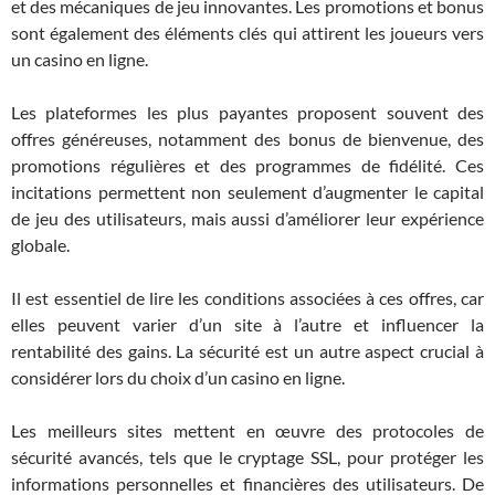
et des mécaniques de jeu innovantes. Les promotions et bonus
sont également des éléments clés qui attirent les joueurs vers
un casino en ligne.
Les plateformes les plus payantes proposent souvent des
offres généreuses, notamment des bonus de bienvenue, des
promotions régulières et des programmes de fidélité. Ces
incitations permettent non seulement d’augmenter le capital
de jeu des utilisateurs, mais aussi d’améliorer leur expérience
globale.
Il est essentiel de lire les conditions associées à ces offres, car
elles peuvent varier d’un site à l’autre et influencer la
rentabilité des gains. La sécurité est un autre aspect crucial à
considérer lors du choix d’un casino en ligne.
Les meilleurs sites mettent en œuvre des protocoles de
sécurité avancés, tels que le cryptage SSL, pour protéger les
informations personnelles et financières des utilisateurs. De