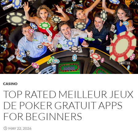
CASINO
TOP RATED MEILLEUR JEUX
DE POKER GRATUIT APPS
FOR BEGINNERS
MAY 22, 2026