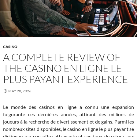
CASINO
A COMPLETE REVIEW OF
THE CASINO EN LIGNE LE
PLUS PAYANT EXPERIENCE
MAY 28, 2026
Le monde des casinos en ligne a connu une expansion
fulgurante ces dernières années, attirant des millions de
joueurs à la recherche de divertissement et de gains. Parmi les
nombreux sites disponibles, le casino en ligne le plus payant se
distingue par son offre attrayante et ses taux de retour aux