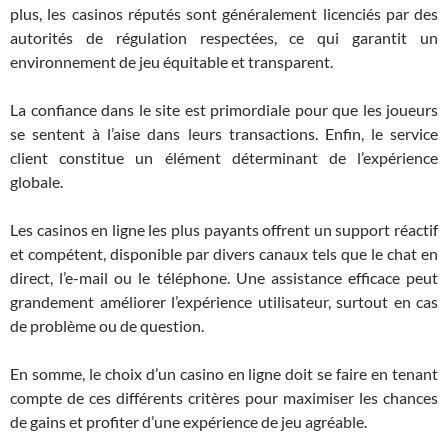
plus, les casinos réputés sont généralement licenciés par des
autorités de régulation respectées, ce qui garantit un
environnement de jeu équitable et transparent.
La confiance dans le site est primordiale pour que les joueurs
se sentent à l’aise dans leurs transactions. Enfin, le service
client constitue un élément déterminant de l’expérience
globale.
Les casinos en ligne les plus payants offrent un support réactif
et compétent, disponible par divers canaux tels que le chat en
direct, l’e-mail ou le téléphone. Une assistance efficace peut
grandement améliorer l’expérience utilisateur, surtout en cas
de problème ou de question.
En somme, le choix d’un casino en ligne doit se faire en tenant
compte de ces différents critères pour maximiser les chances
de gains et profiter d’une expérience de jeu agréable.