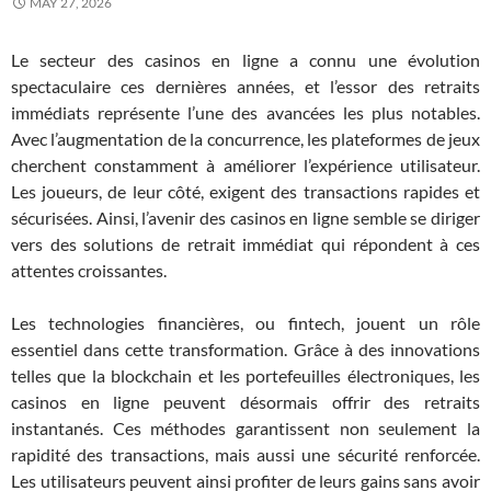
MAY 27, 2026
Le secteur des casinos en ligne a connu une évolution
spectaculaire ces dernières années, et l’essor des retraits
immédiats représente l’une des avancées les plus notables.
Avec l’augmentation de la concurrence, les plateformes de jeux
cherchent constamment à améliorer l’expérience utilisateur.
Les joueurs, de leur côté, exigent des transactions rapides et
sécurisées. Ainsi, l’avenir des casinos en ligne semble se diriger
vers des solutions de retrait immédiat qui répondent à ces
attentes croissantes.
Les technologies financières, ou fintech, jouent un rôle
essentiel dans cette transformation. Grâce à des innovations
telles que la blockchain et les portefeuilles électroniques, les
casinos en ligne peuvent désormais offrir des retraits
instantanés. Ces méthodes garantissent non seulement la
rapidité des transactions, mais aussi une sécurité renforcée.
Les utilisateurs peuvent ainsi profiter de leurs gains sans avoir