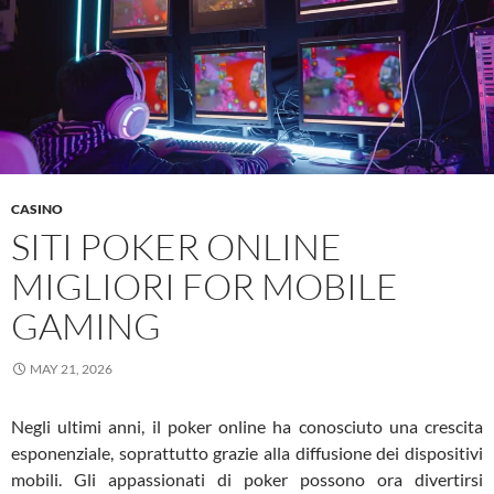
CASINO
SITI POKER ONLINE
MIGLIORI FOR MOBILE
GAMING
MAY 21, 2026
Negli ultimi anni, il poker online ha conosciuto una crescita
esponenziale, soprattutto grazie alla diffusione dei dispositivi
mobili. Gli appassionati di poker possono ora divertirsi