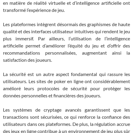
en matière de réalité virtuelle et d’intelligence artificielle ont
transformé l’expérience de jeu.
Les plateformes intègrent désormais des graphismes de haute
qualité et des interfaces utilisateur intuitives qui rendent le jeu
plus immersif. Par ailleurs, l’utilisation de l’intelligence
artificielle permet d’améliorer l’équité du jeu et d’offrir des
recommandations personnalisées, augmentant ainsi la
satisfaction des joueurs.
La sécurité est un autre aspect fondamental qui rassure les
utilisateurs. Les sites de poker en ligne ont considérablement
amélioré leurs protocoles de sécurité pour protéger les
données personnelles et financières des joueurs.
Les systèmes de cryptage avancés garantissent que les
transactions sont sécurisées, ce qui renforce la confiance des
utilisateurs dans ces plateformes. De plus, la régulation accrue
des jeux en ligne contribue à un environnement de jeu plus sûr