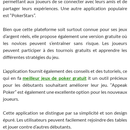
permettant aux joueurs de se connecter avec leurs amis et de
partager leurs expériences. Une autre application populaire
est “PokerStars”.
Bien que cette plateforme soit surtout connue pour ses jeux
d’argent réels, elle propose également une version gratuite où
les novices peuvent s’entraîner sans risque. Les joueurs
peuvent participer à des tournois gratuits et apprendre les
différentes stratégies du jeu.
L’application fournit également des conseils et des tutoriels, ce
qui en fa
meilleur jeux de poker gratuit
it un outil précieux
pour les débutants souhaitant améliorer leur jeu. “Appeak
Poker” est également une excellente option pour les nouveaux
joueurs.
Cette application se distingue par sa simplicité et son design
épuré. Les utilisateurs peuvent facilement rejoindre des tables
et jouer contre d’autres débutants.