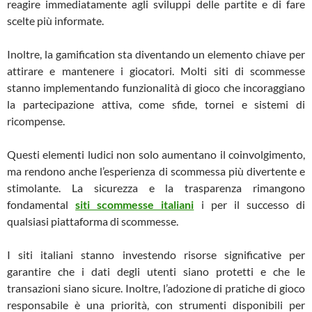
reagire immediatamente agli sviluppi delle partite e di fare
scelte più informate.
Inoltre, la gamification sta diventando un elemento chiave per
attirare e mantenere i giocatori. Molti siti di scommesse
stanno implementando funzionalità di gioco che incoraggiano
la partecipazione attiva, come sfide, tornei e sistemi di
ricompense.
Questi elementi ludici non solo aumentano il coinvolgimento,
ma rendono anche l’esperienza di scommessa più divertente e
stimolante. La sicurezza e la trasparenza rimangono
fondamental
siti scommesse italiani
i per il successo di
qualsiasi piattaforma di scommesse.
I siti italiani stanno investendo risorse significative per
garantire che i dati degli utenti siano protetti e che le
transazioni siano sicure. Inoltre, l’adozione di pratiche di gioco
responsabile è una priorità, con strumenti disponibili per