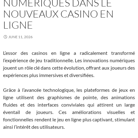
NUMÉRIQUES DANS LE
NOUVEAUX CASINO EN
LIGNE
JUNE 11, 2026
L’essor des casinos en ligne a radicalement transformé
l’expérience de jeu traditionnelle. Les innovations numériques
jouent un rôle clé dans cette évolution, offrant aux joueurs des
expériences plus immersives et diversifiées.
Grâce à l’avancée technologique, les plateformes de jeux en
ligne utilisent des graphismes de pointe, des animations
fluides et des interfaces conviviales qui attirent un large
éventail de joueurs. Ces améliorations visuelles et
fonctionnelles rendent le jeu en ligne plus captivant, stimulant
ainsi l’intérêt des utilisateurs.