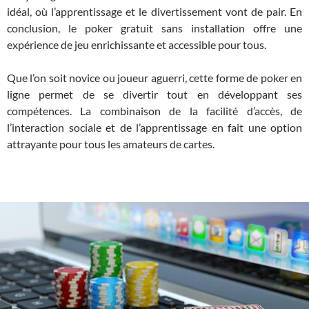
idéal, où l’apprentissage et le divertissement vont de pair. En
conclusion, le poker gratuit sans installation offre une
expérience de jeu enrichissante et accessible pour tous.
Que l’on soit novice ou joueur aguerri, cette forme de poker en
ligne permet de se divertir tout en développant ses
compétences. La combinaison de la facilité d’accès, de
l’interaction sociale et de l’apprentissage en fait une option
attrayante pour tous les amateurs de cartes.