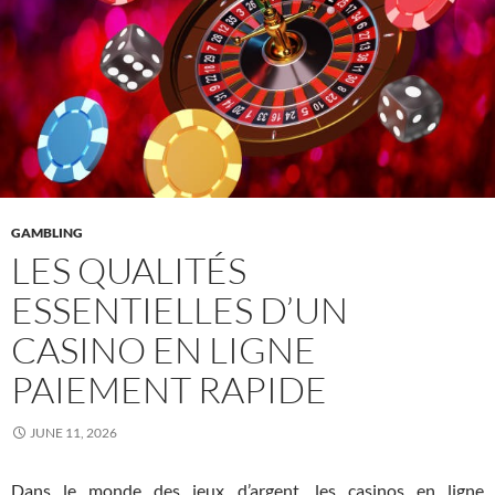
GAMBLING
LES QUALITÉS
ESSENTIELLES D’UN
CASINO EN LIGNE
PAIEMENT RAPIDE
JUNE 11, 2026
Dans le monde des jeux d’argent, les casinos en ligne