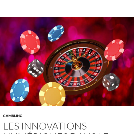
GAMBLING
LES INNOVATIONS