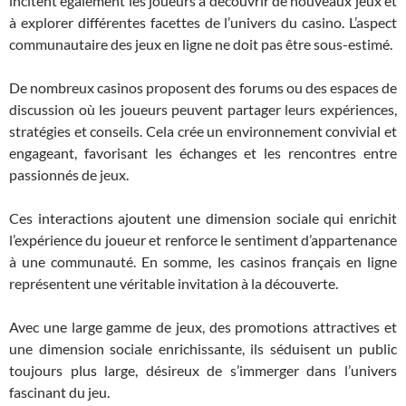
incitent également les joueurs à découvrir de nouveaux jeux et
à explorer différentes facettes de l’univers du casino. L’aspect
communautaire des jeux en ligne ne doit pas être sous-estimé.
De nombreux casinos proposent des forums ou des espaces de
discussion où les joueurs peuvent partager leurs expériences,
stratégies et conseils. Cela crée un environnement convivial et
engageant, favorisant les échanges et les rencontres entre
passionnés de jeux.
Ces interactions ajoutent une dimension sociale qui enrichit
l’expérience du joueur et renforce le sentiment d’appartenance
à une communauté. En somme, les casinos français en ligne
représentent une véritable invitation à la découverte.
Avec une large gamme de jeux, des promotions attractives et
une dimension sociale enrichissante, ils séduisent un public
toujours plus large, désireux de s’immerger dans l’univers
fascinant du jeu.