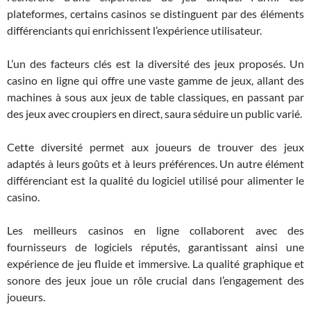
plateformes, certains casinos se distinguent par des éléments
différenciants qui enrichissent l’expérience utilisateur.
L’un des facteurs clés est la diversité des jeux proposés. Un
casino en ligne qui offre une vaste gamme de jeux, allant des
machines à sous aux jeux de table classiques, en passant par
des jeux avec croupiers en direct, saura séduire un public varié.
Cette diversité permet aux joueurs de trouver des jeux
adaptés à leurs goûts et à leurs préférences. Un autre élément
différenciant est la qualité du logiciel utilisé pour alimenter le
casino.
Les meilleurs casinos en ligne collaborent avec des
fournisseurs de logiciels réputés, garantissant ainsi une
expérience de jeu fluide et immersive. La qualité graphique et
sonore des jeux joue un rôle crucial dans l’engagement des
joueurs.