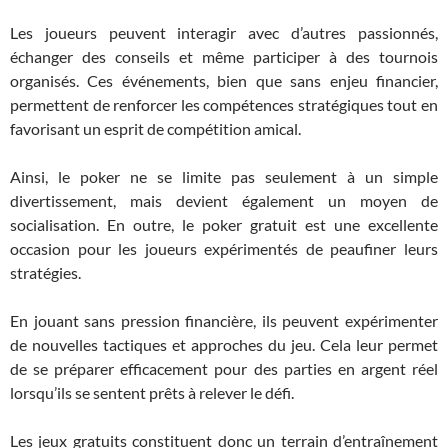
Les joueurs peuvent interagir avec d’autres passionnés,
échanger des conseils et même participer à des tournois
organisés. Ces événements, bien que sans enjeu financier,
permettent de renforcer les compétences stratégiques tout en
favorisant un esprit de compétition amical.
Ainsi, le poker ne se limite pas seulement à un simple
divertissement, mais devient également un moyen de
socialisation. En outre, le poker gratuit est une excellente
occasion pour les joueurs expérimentés de peaufiner leurs
stratégies.
En jouant sans pression financière, ils peuvent expérimenter
de nouvelles tactiques et approches du jeu. Cela leur permet
de se préparer efficacement pour des parties en argent réel
lorsqu’ils se sentent prêts à relever le défi.
Les jeux gratuits constituent donc un terrain d’entraînement