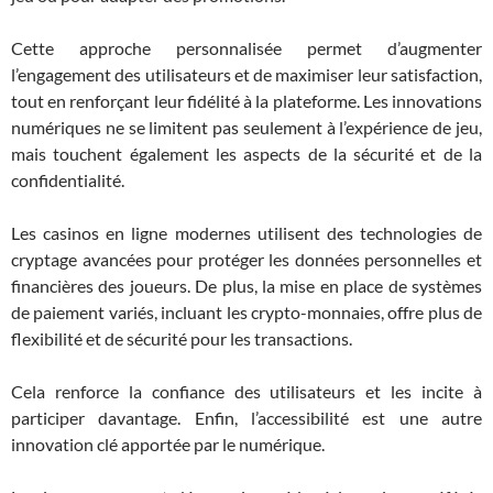
Cette approche personnalisée permet d’augmenter
l’engagement des utilisateurs et de maximiser leur satisfaction,
tout en renforçant leur fidélité à la plateforme. Les innovations
numériques ne se limitent pas seulement à l’expérience de jeu,
mais touchent également les aspects de la sécurité et de la
confidentialité.
Les casinos en ligne modernes utilisent des technologies de
cryptage avancées pour protéger les données personnelles et
financières des joueurs. De plus, la mise en place de systèmes
de paiement variés, incluant les crypto-monnaies, offre plus de
flexibilité et de sécurité pour les transactions.
Cela renforce la confiance des utilisateurs et les incite à
participer davantage. Enfin, l’accessibilité est une autre
innovation clé apportée par le numérique.