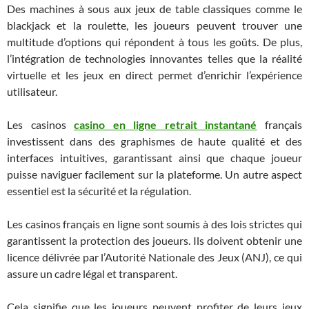
Des machines à sous aux jeux de table classiques comme le
blackjack et la roulette, les joueurs peuvent trouver une
multitude d’options qui répondent à tous les goûts. De plus,
l’intégration de technologies innovantes telles que la réalité
virtuelle et les jeux en direct permet d’enrichir l’expérience
utilisateur.
Les casinos
casino en ligne retrait instantané
français
investissent dans des graphismes de haute qualité et des
interfaces intuitives, garantissant ainsi que chaque joueur
puisse naviguer facilement sur la plateforme. Un autre aspect
essentiel est la sécurité et la régulation.
Les casinos français en ligne sont soumis à des lois strictes qui
garantissent la protection des joueurs. Ils doivent obtenir une
licence délivrée par l’Autorité Nationale des Jeux (ANJ), ce qui
assure un cadre légal et transparent.
Cela signifie que les joueurs peuvent profiter de leurs jeux