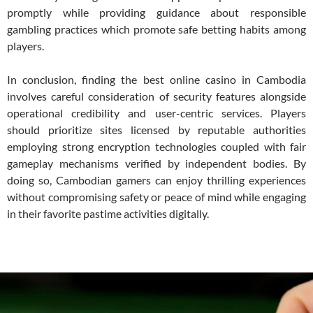
promptly while providing guidance about responsible
gambling practices which promote safe betting habits among
players.
In conclusion, finding the best online casino in Cambodia
involves careful consideration of security features alongside
operational credibility and user-centric services. Players
should prioritize sites licensed by reputable authorities
employing strong encryption technologies coupled with fair
gameplay mechanisms verified by independent bodies. By
doing so, Cambodian gamers can enjoy thrilling experiences
without compromising safety or peace of mind while engaging
in their favorite pastime activities digitally.