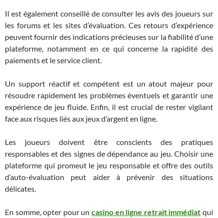
Il est également conseillé de consulter les avis des joueurs sur
les forums et les sites d’évaluation. Ces retours d’expérience
peuvent fournir des indications précieuses sur la fiabilité d’une
plateforme, notamment en ce qui concerne la rapidité des
paiements et le service client.
Un support réactif et compétent est un atout majeur pour
résoudre rapidement les problèmes éventuels et garantir une
expérience de jeu fluide. Enfin, il est crucial de rester vigilant
face aux risques liés aux jeux d’argent en ligne.
Les joueurs doivent être conscients des pratiques
responsables et des signes de dépendance au jeu. Choisir une
plateforme qui promeut le jeu responsable et offre des outils
d’auto-évaluation peut aider à prévenir des situations
délicates.
En somme, opter pour un
casino en ligne retrait immédiat
qui