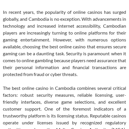
In recent years, the popularity of online casinos has surged
globally, and Cambodia is no exception. With advancements in
technology and increased internet accessibility, Cambodian
players are increasingly turning to online platforms for their
gaming entertainment. However, with numerous options
available, choosing the best online casino that ensures secure
gaming can be a daunting task. Security is paramount when it
comes to online gambling because players need assurance that
their personal information and financial transactions are
protected from fraud or cyber threats.
The best online casino in Cambodia combines several critical
factors: robust security measures, reliable licensing, user-
friendly interfaces, diverse game selections, and excellent
customer support. One of the foremost indicators of a
trustworthy platform is its licensing status. Reputable casinos
operate under licenses issued by recognized regulatory