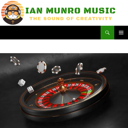
Skip
to
content
Search
Ian Munro Music
PRIMAR
MENU