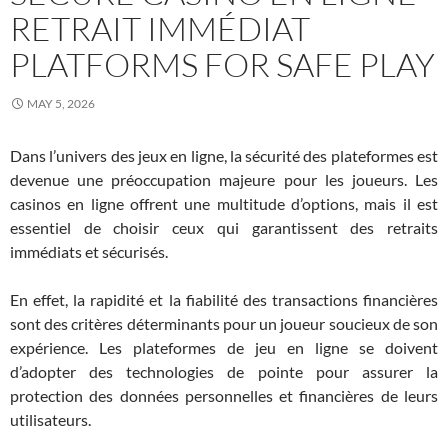
RETRAIT IMMÉDIAT
PLATFORMS FOR SAFE PLAY
MAY 5, 2026
Dans l’univers des jeux en ligne, la sécurité des plateformes est
devenue une préoccupation majeure pour les joueurs. Les
casinos en ligne offrent une multitude d’options, mais il est
essentiel de choisir ceux qui garantissent des retraits
immédiats et sécurisés.
En effet, la rapidité et la fiabilité des transactions financières
sont des critères déterminants pour un joueur soucieux de son
expérience. Les plateformes de jeu en ligne se doivent
d’adopter des technologies de pointe pour assurer la
protection des données personnelles et financières de leurs
utilisateurs.