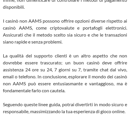
disponibili.
I casinò non AAMS possono offrire opzioni diverse rispetto ai
casinò AAMS, come criptovalute e portafogli elettronici.
Assicurati che il metodo scelto sia sicuro e che le transazioni
siano rapide e senza problemi.
La qualità del supporto clienti è un altro aspetto che non
dovrebbe essere trascurato; un buon casinò deve offrire
assistenza 24 ore su 24, 7 giorni su 7, tramite chat dal vivo,
email o telefono. In conclusione, esplorare il mondo dei casinò
non AAMS può essere entusiasmante e vantaggioso, ma è
fondamentale farlo con cautela.
Seguendo queste linee guida, potrai divertirti in modo sicuro e
responsabile, massimizzando la tua esperienza di gioco online.