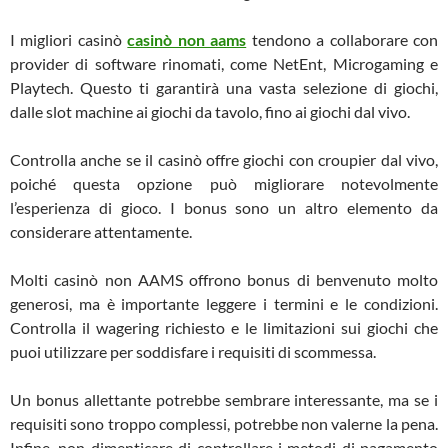
I migliori casinò
casinò non aams
tendono a collaborare con
provider di software rinomati, come NetEnt, Microgaming e
Playtech. Questo ti garantirà una vasta selezione di giochi,
dalle slot machine ai giochi da tavolo, fino ai giochi dal vivo.
Controlla anche se il casinò offre giochi con croupier dal vivo,
poiché questa opzione può migliorare notevolmente
l’esperienza di gioco. I bonus sono un altro elemento da
considerare attentamente.
Molti casinò non AAMS offrono bonus di benvenuto molto
generosi, ma è importante leggere i termini e le condizioni.
Controlla il wagering richiesto e le limitazioni sui giochi che
puoi utilizzare per soddisfare i requisiti di scommessa.
Un bonus allettante potrebbe sembrare interessante, ma se i
requisiti sono troppo complessi, potrebbe non valerne la pena.
Infine, non dimenticare di controllare i metodi di pagamento