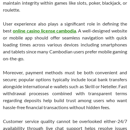
maintain integrity within games like slots, poker, blackjack, or
roulette.
User experience also plays a significant role in defining the
best
online casino license cambodia
. A well-designed website
or mobile app should offer seamless navigation with quick
loading times across various devices including smartphones
and tablets since many Cambodian users prefer mobile gaming
on-the-go.
Moreover, payment methods must be both convenient and
secure; popular options typically include local bank transfers
alongside international e-wallets such as Skrill or Neteller. Fast
withdrawal processes combined with transparent terms
regarding deposits help build trust among users who want
hassle-free financial transactions without hidden fees.
Customer service quality cannot be overlooked either-24/7
availability through live chat support helps resolve issues