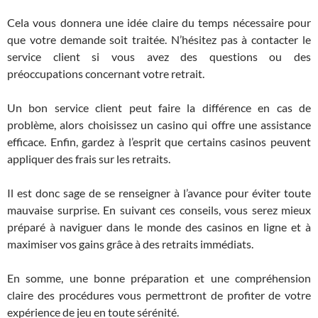
Cela vous donnera une idée claire du temps nécessaire pour
que votre demande soit traitée. N’hésitez pas à contacter le
service client si vous avez des questions ou des
préoccupations concernant votre retrait.
Un bon service client peut faire la différence en cas de
problème, alors choisissez un casino qui offre une assistance
efficace. Enfin, gardez à l’esprit que certains casinos peuvent
appliquer des frais sur les retraits.
Il est donc sage de se renseigner à l’avance pour éviter toute
mauvaise surprise. En suivant ces conseils, vous serez mieux
préparé à naviguer dans le monde des casinos en ligne et à
maximiser vos gains grâce à des retraits immédiats.
En somme, une bonne préparation et une compréhension
claire des procédures vous permettront de profiter de votre
expérience de jeu en toute sérénité.