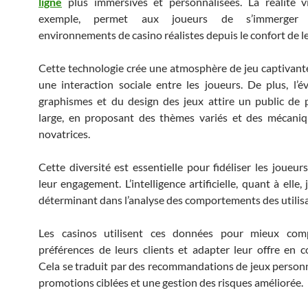
ligne
plus immersives et personnalisées. La réalité vi
exemple, permet aux joueurs de s’immerger
environnements de casino réalistes depuis le confort de le
Cette technologie crée une atmosphère de jeu captivante
une interaction sociale entre les joueurs. De plus, l’é
graphismes et du design des jeux attire un public de 
large, en proposant des thèmes variés et des mécaniq
novatrices.
Cette diversité est essentielle pour fidéliser les joueur
leur engagement. L’intelligence artificielle, quant à elle,
déterminant dans l’analyse des comportements des utilisa
Les casinos utilisent ces données pour mieux com
préférences de leurs clients et adapter leur offre en 
Cela se traduit par des recommandations de jeux personn
promotions ciblées et une gestion des risques améliorée.