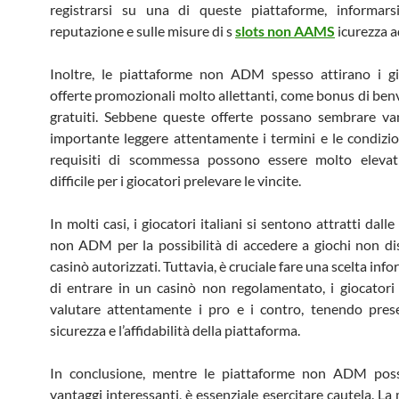
registrarsi su una di queste piattaforme, informarsi
reputazione e sulle misure di s
slots non AAMS
icurezza a
Inoltre, le piattaforme non ADM spesso attirano i gi
offerte promozionali molto allettanti, come bonus di benv
gratuiti. Sebbene queste offerte possano sembrare va
importante leggere attentamente i termini e le condizion
requisiti di scommessa possono essere molto elevat
difficile per i giocatori prelevare le vincite.
In molti casi, i giocatori italiani si sentono attratti dall
non ADM per la possibilità di accedere a giochi non dis
casinò autorizzati. Tuttavia, è cruciale fare una scelta inf
di entrare in un casinò non regolamentato, i giocator
valutare attentamente i pro e i contro, tenendo pres
sicurezza e l’affidabilità della piattaforma.
In conclusione, mentre le piattaforme non ADM poss
vantaggi interessanti, è essenziale esercitare cautela. L