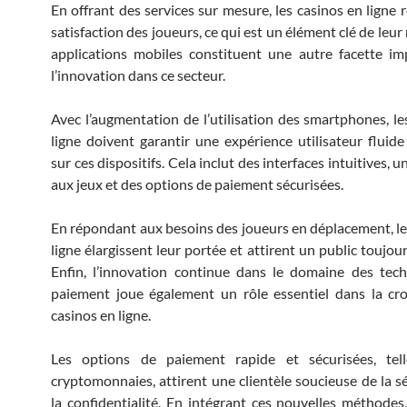
En offrant des services sur mesure, les casinos en ligne 
satisfaction des joueurs, ce qui est un élément clé de leur 
applications mobiles constituent une autre facette i
l’innovation dans ce secteur.
Avec l’augmentation de l’utilisation des smartphones, le
ligne doivent garantir une expérience utilisateur fluide
sur ces dispositifs. Cela inclut des interfaces intuitives, un
aux jeux et des options de paiement sécurisées.
En répondant aux besoins des joueurs en déplacement, le
ligne élargissent leur portée et attirent un public toujour
Enfin, l’innovation continue dans le domaine des tec
paiement joue également un rôle essentiel dans la cr
casinos en ligne.
Les options de paiement rapide et sécurisées, tel
cryptomonnaies, attirent une clientèle soucieuse de la sé
la confidentialité. En intégrant ces nouvelles méthodes,