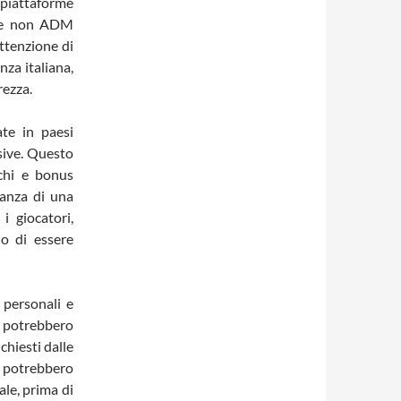
 piattaforme
orme non ADM
ttenzione di
nza italiana,
rezza.
te in paesi
ssive. Questo
chi e bonus
ncanza di una
i giocatori,
 o di essere
 personali e
M potrebbero
chiesti dalle
 potrebbero
ale, prima di