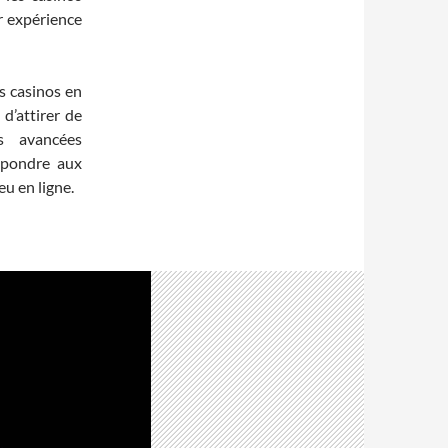
ur expérience
s casinos en
 d’attirer de
s avancées
épondre aux
u en ligne.