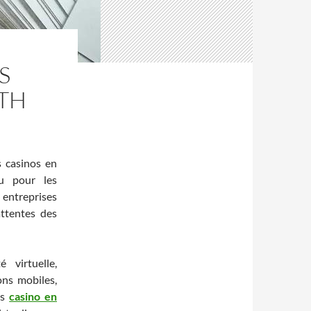
S
TH
s casinos en
eu pour les
 entreprises
attentes des
 virtuelle,
ions mobiles,
es
casino en