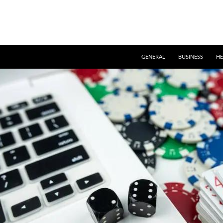
GENERAL
BUSINESS
HE