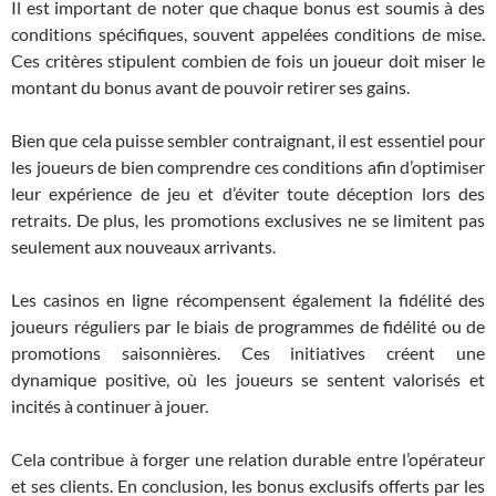
Il est important de noter que chaque bonus est soumis à des
conditions spécifiques, souvent appelées conditions de mise.
Ces critères stipulent combien de fois un joueur doit miser le
montant du bonus avant de pouvoir retirer ses gains.
Bien que cela puisse sembler contraignant, il est essentiel pour
les joueurs de bien comprendre ces conditions afin d’optimiser
leur expérience de jeu et d’éviter toute déception lors des
retraits. De plus, les promotions exclusives ne se limitent pas
seulement aux nouveaux arrivants.
Les casinos en ligne récompensent également la fidélité des
joueurs réguliers par le biais de programmes de fidélité ou de
promotions saisonnières. Ces initiatives créent une
dynamique positive, où les joueurs se sentent valorisés et
incités à continuer à jouer.
Cela contribue à forger une relation durable entre l’opérateur
et ses clients. En conclusion, les bonus exclusifs offerts par les