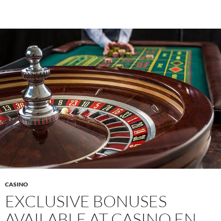
CASINO
EXCLUSIVE BONUSES
AVAILABLE AT CASINO EN