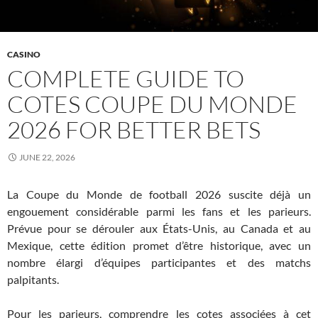
CASINO
COMPLETE GUIDE TO
COTES COUPE DU MONDE
2026 FOR BETTER BETS
JUNE 22, 2026
La Coupe du Monde de football 2026 suscite déjà un
engouement considérable parmi les fans et les parieurs.
Prévue pour se dérouler aux États-Unis, au Canada et au
Mexique, cette édition promet d’être historique, avec un
nombre élargi d’équipes participantes et des matchs
palpitants.
Pour les parieurs, comprendre les cotes associées à cet