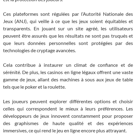
Ces plateformes sont régulées par l’Autorité Nationale des
Jeux (ANJ), qui veille à ce que les jeux soient équitables et
transparents. En jouant sur un site agréé, les utilisateurs
peuvent être assurés que les résultats ne sont pas truqués et
que leurs données personnelles sont protégées par des
technologies de cryptage avancées.
Cela contribue à instaurer un climat de confiance et de
sérénité. De plus, les casinos en ligne légaux offrent une vaste
gamme de jeux, allant des machines à sous aux jeux de table
tels que le poker et la roulette.
Les joueurs peuvent explorer différentes options et choisir
celles qui correspondent le mieux à leurs préférences. Les
développeurs de jeux innovent constamment pour proposer
des graphismes de haute qualité et des expériences
immersives, ce qui rend le jeu en ligne encore plus attrayant.