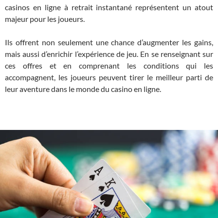
casinos en ligne à retrait instantané représentent un atout
majeur pour les joueurs.
Ils offrent non seulement une chance d’augmenter les gains,
mais aussi d’enrichir l’expérience de jeu. En se renseignant sur
ces offres et en comprenant les conditions qui les
accompagnent, les joueurs peuvent tirer le meilleur parti de
leur aventure dans le monde du casino en ligne.