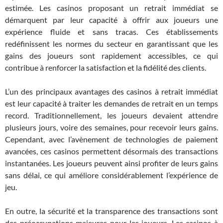
estimée. Les casinos proposant un retrait immédiat se
démarquent par leur capacité à offrir aux joueurs une
expérience fluide et sans tracas. Ces établissements
redéfinissent les normes du secteur en garantissant que les
gains des joueurs sont rapidement accessibles, ce qui
contribue à renforcer la satisfaction et la fidélité des clients.
L’un des principaux avantages des casinos à retrait immédiat
est leur capacité à traiter les demandes de retrait en un temps
record. Traditionnellement, les joueurs devaient attendre
plusieurs jours, voire des semaines, pour recevoir leurs gains.
Cependant, avec l’avènement de technologies de paiement
avancées, ces casinos permettent désormais des transactions
instantanées. Les joueurs peuvent ainsi profiter de leurs gains
sans délai, ce qui améliore considérablement l’expérience de
jeu.
En outre, la sécurité et la transparence des transactions sont
des préoccupations majeures pour les joueurs. Les casinos à