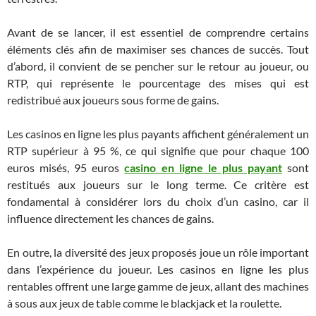
Avant de se lancer, il est essentiel de comprendre certains
éléments clés afin de maximiser ses chances de succès. Tout
d’abord, il convient de se pencher sur le retour au joueur, ou
RTP, qui représente le pourcentage des mises qui est
redistribué aux joueurs sous forme de gains.
Les casinos en ligne les plus payants affichent généralement un
RTP supérieur à 95 %, ce qui signifie que pour chaque 100
euros misés, 95 euros
casino en ligne le plus payant
sont
restitués aux joueurs sur le long terme. Ce critère est
fondamental à considérer lors du choix d’un casino, car il
influence directement les chances de gains.
En outre, la diversité des jeux proposés joue un rôle important
dans l’expérience du joueur. Les casinos en ligne les plus
rentables offrent une large gamme de jeux, allant des machines
à sous aux jeux de table comme le blackjack et la roulette.