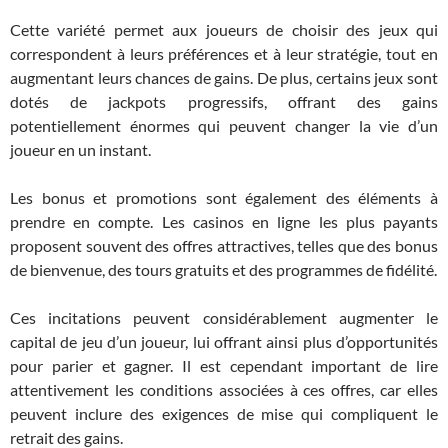
Cette variété permet aux joueurs de choisir des jeux qui
correspondent à leurs préférences et à leur stratégie, tout en
augmentant leurs chances de gains. De plus, certains jeux sont
dotés de jackpots progressifs, offrant des gains
potentiellement énormes qui peuvent changer la vie d’un
joueur en un instant.
Les bonus et promotions sont également des éléments à
prendre en compte. Les casinos en ligne les plus payants
proposent souvent des offres attractives, telles que des bonus
de bienvenue, des tours gratuits et des programmes de fidélité.
Ces incitations peuvent considérablement augmenter le
capital de jeu d’un joueur, lui offrant ainsi plus d’opportunités
pour parier et gagner. Il est cependant important de lire
attentivement les conditions associées à ces offres, car elles
peuvent inclure des exigences de mise qui compliquent le
retrait des gains.