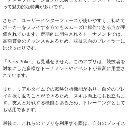
って魅力的な特典が多いです。
さらに、ユーザーインターフェースが使いやすく、初めて
ポーカーをプレイする方でもスムーズに操作できる点が評
価されています。定期的に開催されるトーナメントでは、
高額賞金のチャンスもあるため、競技志向のプレイヤーに
はぴったりです。
「Party Poker」も見逃せません。このアプリは、競技者を
対象にした多様なトーナメントやイベントが豊富に用意さ
れています。
また、リアルタイムでの戦略分析機能があり、自分のプレ
イを振り返ることができるため、スキル向上にも役立ちま
す。友人と対戦する機能もあるため、トレーニングとして
も活用できます。
最後に、これらのアプリを利用する際は、自分のプレイス