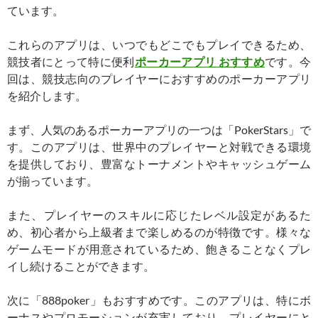
ています。
これらのアプリは、いつでもどこでもプレイできるため、
競技者にとって特に便利
ポーカーアプリ おすすめ
です。今
回は、競技志向のプレイヤーにおすすめのポーカーアプリ
を紹介します。
まず、人気のあるポーカーアプリの一つは「PokerStars」で
す。このアプリは、世界中のプレイヤーと対戦できる環境
を提供しており、豊富なトーナメントやキャッシュゲーム
が揃っています。
また、プレイヤーのスキルに応じたレベル設定があるた
め、初心者から上級者まで楽しめるのが特徴です。様々な
ゲームモードが用意されているため、飽きることなくプレ
イし続けることができます。
次に「888poker」もおすすめです。このアプリは、特にボ
ーナスやプロモーションが充実しており、プレイヤーにと