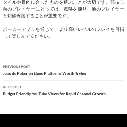
タイルや目的に合ったものを選ぶことが大切です。競技志
向のプレイヤーにとっては、戦略を練り、他のプレイヤー
と切磋琢磨することが重要です。
ポーカーアプリを通じて、より高いレベルのプレイを目指
して楽しんでください。
Post
PREVIOUS POST
navigation
Jeux de Poker en Ligne Platforms Worth Trying
NEXT POST
Budget Friendly YouTube Views for Rapid Channel Growth