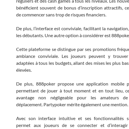
réguliers et des cash games à tous les niveaux. Les nouv
bénéficient souvent de bonus d’inscription attractifs, c
de commencer sans trop de risques financiers.
De plus, l’interface est conviviale, facilitant la navigati
les débutants. Une autre option à considérer est 888poke
Cette plateforme se distingue par ses promotions fréqu
ambiance conviviale. Les joueurs peuvent y trouver
adaptées à tous les budgets, allant des mises les plus ba
élevées.
De plus, 888poker propose une application mobile p
permettant de jouer à tout moment et en tout lieu, c
avantage non négligeable pour les amateurs d
déplacement. Partypoker mérite également une mention.
Avec son interface intuitive et ses fonctionnalités so
permet aux joueurs de se connecter et d’interagir 