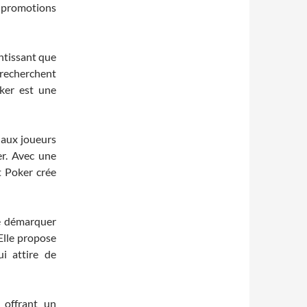
s promotions
antissant que
 recherchent
ker est une
 aux joueurs
er. Avec une
t Poker crée
se démarquer
 Elle propose
i attire de
 offrant un