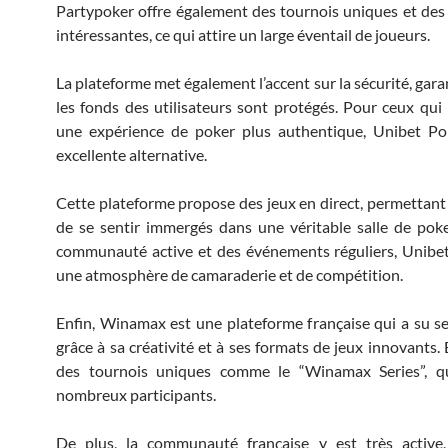
Partypoker offre également des tournois uniques et de
intéressantes, ce qui attire un large éventail de joueurs.
La plateforme met également l’accent sur la sécurité, gar
les fonds des utilisateurs sont protégés. Pour ceux qui
une expérience de poker plus authentique, Unibet Po
excellente alternative.
Cette plateforme propose des jeux en direct, permettant
de se sentir immergés dans une véritable salle de pok
communauté active et des événements réguliers, Unibe
une atmosphère de camaraderie et de compétition.
Enfin, Winamax est une plateforme française qui a su 
grâce à sa créativité et à ses formats de jeux innovants.
des tournois uniques comme le “Winamax Series”, qu
nombreux participants.
De plus, la communauté française y est très active,