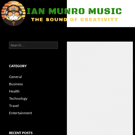
Skip
to
content
Search
Ian Munro Music
Search
The Sound of Creativity
for:
CATEGORY
General
Business
Health
Technology
Travel
Entertainment
RECENT POSTS