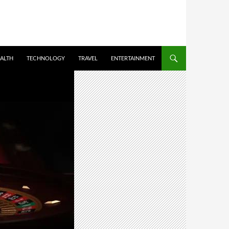
ALTH
TECHNOLOGY
TRAVEL
ENTERTAINMENT