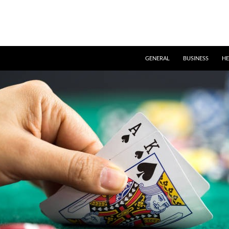
GENERAL
BUSINESS
HE