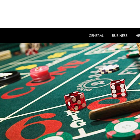
GENERAL
BUSINESS
HE