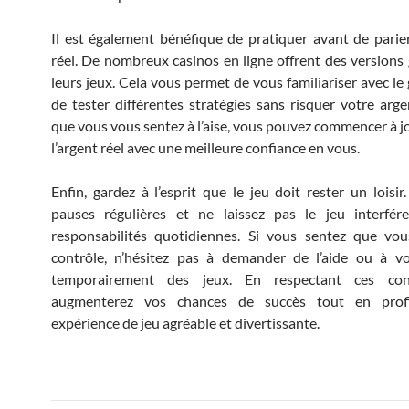
Il est également bénéfique de pratiquer avant de parier
réel. De nombreux casinos en ligne offrent des versions 
leurs jeux. Cela vous permet de vous familiariser avec le
de tester différentes stratégies sans risquer votre arge
que vous vous sentez à l’aise, vous pouvez commencer à j
l’argent réel avec une meilleure confiance en vous.
Enfin, gardez à l’esprit que le jeu doit rester un loisir
pauses régulières et ne laissez pas le jeu interfér
responsabilités quotidiennes. Si vous sentez que vou
contrôle, n’hésitez pas à demander de l’aide ou à vo
temporairement des jeux. En respectant ces cons
augmenterez vos chances de succès tout en profi
expérience de jeu agréable et divertissante.