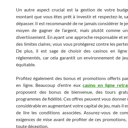
Un autre aspect crucial est la gestion de votre budg
montant que vous êtes prêt à investir et respectez-le, sa
dépasser. Il est recommandé de ne jamais considérer le 
moyen de gagner de l’argent, mais plutôt comme u
divertissement. En ayant une approche responsable et en
des limites claires, vous vous protégerez contre les perte
De plus, il est sage de choisir des casinos en ligne
réglementés, car cela garantit un environnement de jeu
équitable.
Profitez également des bonus et promotions offerts par
en ligne. Beaucoup d’entre eux
casino en ligne retra
proposent des bonus de bienvenue, des tours grat
programmes de fidélité. Ces offres peuvent vous donner
considérable en augmentant votre capital de jeu, mais il 
de lire les conditions associées. Assurez-vous de co
exigences de mise avant de profiter de ces promotions, a
toute déception.