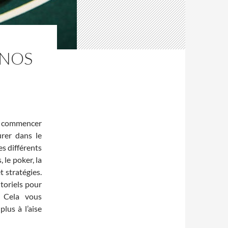
INOS
de commencer
rer dans le
es différents
 le poker, la
t stratégies.
toriels pour
 Cela vous
lus à l’aise