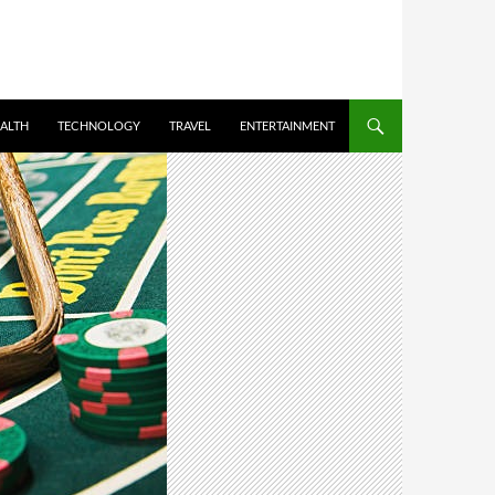
ALTH
TECHNOLOGY
TRAVEL
ENTERTAINMENT