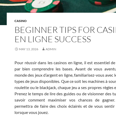
CASINO
BEGINNER TIPS FOR CAS
EN LIGNE SUCCESS
MAY 13, 2026
ADMIN
Pour réussir dans les casinos en ligne, il est essentiel 
par bien comprendre les bases. Avant de vous aventu
monde des jeux d’argent en ligne, familiarisez-vous avec l
types de jeux disponibles. Que ce soit les machines à sous,
roulette ou le blackjack, chaque jeu a ses propres règles e
Prenez le temps de lire des guides ou de visionner des tu
savoir comment maximiser vos chances de gagner.
permettra de faire des choix éclairés et de vous sentir p
lorsque vous jouez.