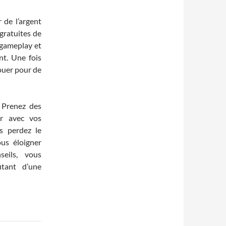
 de l’argent
gratuites de
 gameplay et
nt. Une fois
ouer pour de
. Prenez des
er avec vos
s perdez le
us éloigner
eils, vous
tant d’une