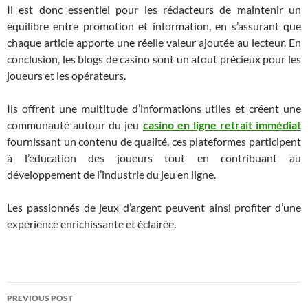
Il est donc essentiel pour les rédacteurs de maintenir un
équilibre entre promotion et information, en s’assurant que
chaque article apporte une réelle valeur ajoutée au lecteur. En
conclusion, les blogs de casino sont un atout précieux pour les
joueurs et les opérateurs.
Ils offrent une multitude d’informations utiles et créent une
communauté autour du jeu
casino en ligne retrait immédiat
fournissant un contenu de qualité, ces plateformes participent
à l’éducation des joueurs tout en contribuant au
développement de l’industrie du jeu en ligne.
Les passionnés de jeux d’argent peuvent ainsi profiter d’une
expérience enrichissante et éclairée.
Post
PREVIOUS POST