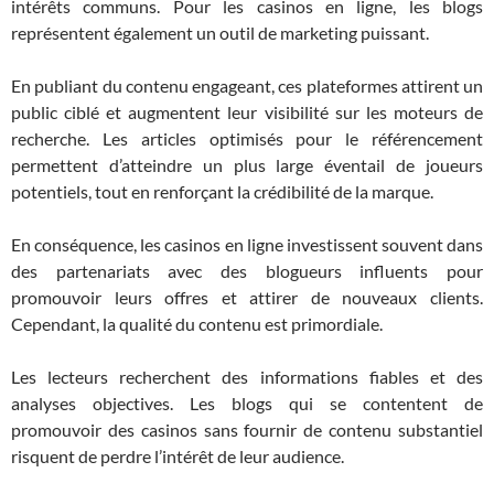
intérêts communs. Pour les casinos en ligne, les blogs
représentent également un outil de marketing puissant.
En publiant du contenu engageant, ces plateformes attirent un
public ciblé et augmentent leur visibilité sur les moteurs de
recherche. Les articles optimisés pour le référencement
permettent d’atteindre un plus large éventail de joueurs
potentiels, tout en renforçant la crédibilité de la marque.
En conséquence, les casinos en ligne investissent souvent dans
des partenariats avec des blogueurs influents pour
promouvoir leurs offres et attirer de nouveaux clients.
Cependant, la qualité du contenu est primordiale.
Les lecteurs recherchent des informations fiables et des
analyses objectives. Les blogs qui se contentent de
promouvoir des casinos sans fournir de contenu substantiel
risquent de perdre l’intérêt de leur audience.