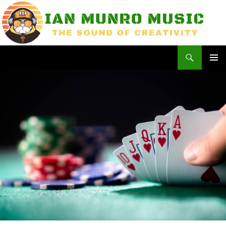
Skip
to
content
Search
Ian Munro Music
PRIMAR
MENU