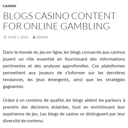
CASINO
BLOGS CASINO CONTENT
FOR ONLINE GAMBLING
JUNE 1, 2026
ADMIN
Dans le monde du jeu en ligne, les blogs consacrés aux casinos
jouent un rôle essentiel en fournissant des informations
pertinentes et des analyses approfondies. Ces plateformes
permettent aux joueurs de s’informer sur les dernières
tendances, les jeux émergents, ainsi que les stratégies
gagnantes.
Grâce à un contenu de qualité, les blogs aident les parieurs à
prendre des décisions éclairées, tout en enrichissant leur
expérience de jeu. Les blogs de casino se distinguent par leur
diversité de contenu.