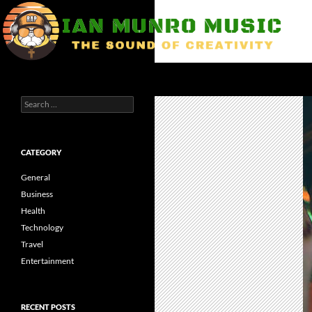
Skip
to
content
Search
Ian Munro Music
Search
The Sound of Creativity
for:
CATEGORY
General
Business
Health
Technology
Travel
Entertainment
RECENT POSTS