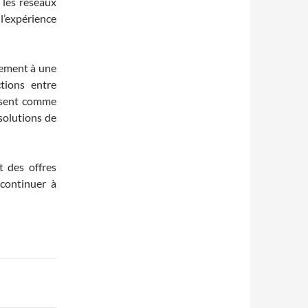
 les réseaux
l’expérience
ulement à une
ctions entre
posent comme
solutions de
t des offres
 continuer à