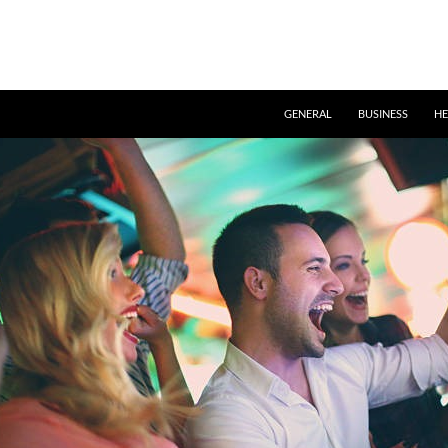
GENERAL
BUSINESS
HE