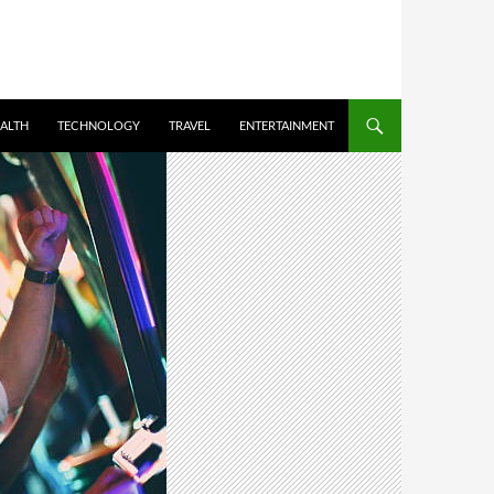
ALTH
TECHNOLOGY
TRAVEL
ENTERTAINMENT