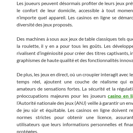
Les joueurs peuvent désormais profiter de leurs jeux pré
le confort de leur domicile, accessible à tout momen
n’importe quel appareil. Les casinos en ligne se démar
diversité des jeux proposés.
Des machines à sous aux jeux de table classiques tels que
la roulette, il y en a pour tous les goûts. Les développ
rivalisent d’ingéniosité pour créer des titres captivants, 
graphismes de haute qualité et des fonctionnalités innov
De plus, les jeux en direct, où un croupier interagit avec l
temps réel, ajoutent une couche de réalisme qui e
amateurs de sensations fortes. La sécurité et la régulat
préoccupations majeures pour les joueurs
casino en l
l’Autorité nationale des jeux (ANJ) veille à garantir un 
de jeu sûr et équitable. Les casinos en ligne doivent r
normes strictes pour obtenir une licence, assuran
utilisateurs que leurs informations personnelles et fina
protégées.