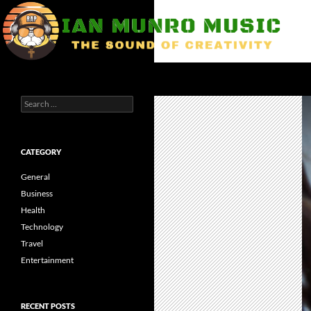
Skip
to
content
Search
Ian Munro Music
Search
The Sound of Creativity
for:
CATEGORY
General
Business
Health
Technology
Travel
Entertainment
RECENT POSTS