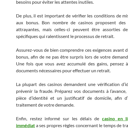
besoins pour éviter les attentes inutiles.
De plus, il est important de vérifier les conditions de m
aux bonus. Bon nombre de casinos proposent des 
attrayantes, mais celles-ci peuvent être assorties d
spécifiques qui ralentissent le processus de retrait.
Assurez-vous de bien comprendre ces exigences avant d
bonus, afin de ne pas être surpris lors de votre demande
Une fois que vous avez accumulé des gains, pensez à 
documents nécessaires pour effectuer un retrait.
La plupart des casinos demandent une vérification d’i
prévenir la fraude. Préparez vos documents à l’avanc
pièce d’identité et un justificatif de domicile, afin d’
traitement de votre demande.
Enfin, restez informé sur les délais de
casino en li
immédiat
a ses propres règles concernant le temps de tr