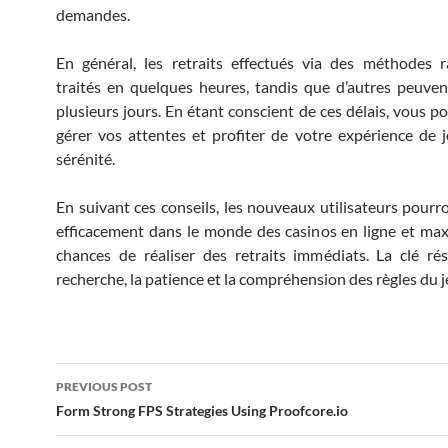
demandes.
En général, les retraits effectués via des méthodes 
traités en quelques heures, tandis que d’autres peuven
plusieurs jours. En étant conscient de ces délais, vous p
gérer vos attentes et profiter de votre expérience de 
sérénité.
En suivant ces conseils, les nouveaux utilisateurs pourr
efficacement dans le monde des casinos en ligne et max
chances de réaliser des retraits immédiats. La clé ré
recherche, la patience et la compréhension des règles du j
Post
PREVIOUS POST
navigation
Form Strong FPS Strategies Using Proofcore.io