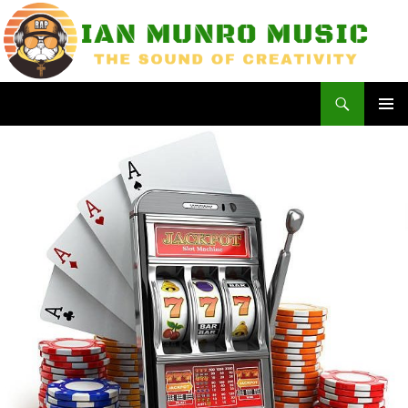
Skip
to
content
Search
Ian Munro Music
PRIMAR
MENU