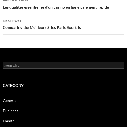
PREVIOUS POST
navigation
Les qualités essentielles d’un casino en ligne paiement rapide
NEXT POST
Comparing the Meilleurs Sites Paris Sportifs
Search
for:
CATEGORY
General
Business
Health