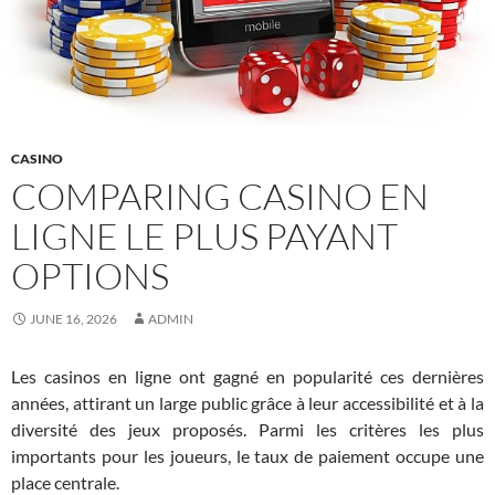
CASINO
COMPARING CASINO EN
LIGNE LE PLUS PAYANT
OPTIONS
JUNE 16, 2026
ADMIN
Les casinos en ligne ont gagné en popularité ces dernières
années, attirant un large public grâce à leur accessibilité et à la
diversité des jeux proposés. Parmi les critères les plus
importants pour les joueurs, le taux de paiement occupe une
place centrale.