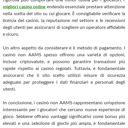
migliori casino online
endendo essenziale prestare attenzione
nella scelta del sito su cui giocare. È consigliabile verificare la
licenza del casinò, la reputazione nel settore e le recensioni
degli utenti per assicurarsi di scegliere un operatore affidabile
e sicuro.
Un altro aspetto da considerare è il metodo di pagamento. I
casinò non AAMS spesso offrono una varietà di opzioni,
incluse criptovalute, e possono garantire transazioni più
rapide rispetto ai casinò regolati. Tuttavia, è fondamentale
assicurarsi che il sito scelto utilizzi misure di sicurezza
adeguate per proteggere i dati finanziari e personali degli
utenti.
In conclusione, i casinò non AAMS rappresentano un’opzione
interessante per i giocatori che cercano nuove esperienze di
gioco. Sebbene offrano vantaggi significativi come bonus più
elevati e una selezione di giochi più ampia, è fondamentale