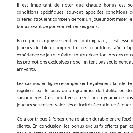
Il est important de noter que chaque bonus est s
conditions spécifiques, souvent appelées conditions 
critères stipulent combien de fois un joueur doit miser l
bonus avant de pouvoir retirer ses gains.
Bien que cela puisse sembler contraignant, il est essent
joueurs de bien comprendre ces conditions afin d’opt
expérience de jeu et d’éviter toute déception lors des retra
les promotions exclusives ne se limitent pas seulement 
arrivants.
Les casinos en ligne récompensent également la fidélité
réguliers par le biais de programmes de fidélité ou d
saisonnières. Ces initiatives créent une dynamique posi
joueurs se sentent valorisés et incités à continuer à jouer.
Cela contribue à forger une relation durable entre l’opér
clients. En conclusion, les bonus exclusifs offerts par l
ligne à retrait instantané représentent un atout maj