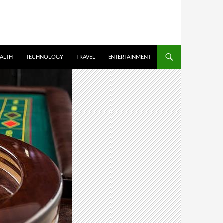
ALTH
TECHNOLOGY
TRAVEL
ENTERTAINMENT