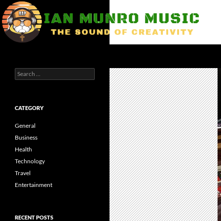
Skip
to
content
Search
Ian Munro Music
Search
The Sound of Creativity
for:
CATEGORY
General
Business
Health
Technology
Travel
Entertainment
RECENT POSTS