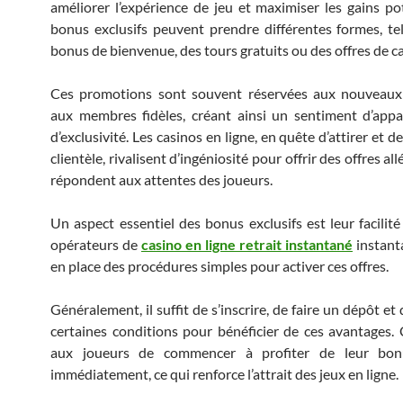
améliorer l’expérience de jeu et maximiser les gains pot
bonus exclusifs peuvent prendre différentes formes, te
bonus de bienvenue, des tours gratuits ou des offres de c
Ces promotions sont souvent réservées aux nouveaux
aux membres fidèles, créant ainsi un sentiment d’app
d’exclusivité. Les casinos en ligne, en quête d’attirer et de
clientèle, rivalisent d’ingéniosité pour offrir des offres al
répondent aux attentes des joueurs.
Un aspect essentiel des bonus exclusifs est leur facilité
opérateurs de
casino en ligne retrait instantané
instant
en place des procédures simples pour activer ces offres.
Généralement, il suffit de s’inscrire, de faire un dépôt et
certaines conditions pour bénéficier de ces avantages.
aux joueurs de commencer à profiter de leur bon
immédiatement, ce qui renforce l’attrait des jeux en ligne.