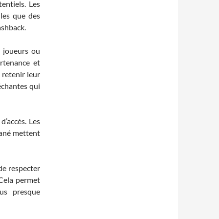
entiels. Les
lles que des
ashback.
 joueurs ou
artenance et
 retenir leur
léchantes qui
 d’accès. Les
ané mettent
 de respecter
 Cela permet
us presque