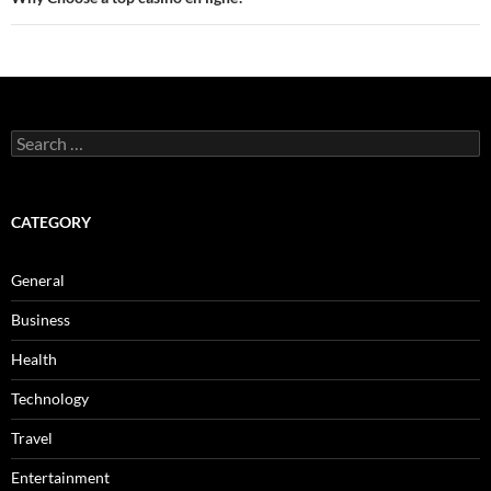
Search
for:
CATEGORY
General
Business
Health
Technology
Travel
Entertainment