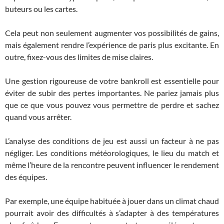
buteurs ou les cartes.
Cela peut non seulement augmenter vos possibilités de gains,
mais également rendre l’expérience de paris plus excitante. En
outre, fixez-vous des limites de mise claires.
Une gestion rigoureuse de votre bankroll est essentielle pour
éviter de subir des pertes importantes. Ne pariez jamais plus
que ce que vous pouvez vous permettre de perdre et sachez
quand vous arrêter.
L’analyse des conditions de jeu est aussi un facteur à ne pas
négliger. Les conditions météorologiques, le lieu du match et
même l’heure de la rencontre peuvent influencer le rendement
des équipes.
Par exemple, une équipe habituée à jouer dans un climat chaud
pourrait avoir des difficultés à s’adapter à des températures