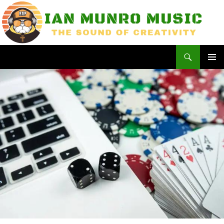
Skip
to
content
Search
Ian Munro Music
PRIMAR
MENU