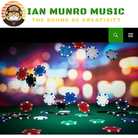
Skip
to
content
Search
Ian Munro Music
PRIMAR
MENU