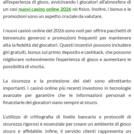
all’esperienza di gioco, avvicinando i giocatori all’atmosfera di
un casi
nuovi casino online 2026
nò fisico. Inoltre, i bonus e le
promozioni sono un aspetto cruciale da valutare.
I nuovi casinò online del 2026 sono noti per offrire pacchetti di
benvenuto generosi e promozioni frequenti per mantenere
alta la fedeltà dei giocatori. Questi incentivi possono includere
giri gratuiti, bonus sul primo deposito e cashback, che possono
migliorare notevolmente l’esperienza di gioco e aumentare le
possibilità di vincita.
La sicurezza e la protezione dei dati sono altrettanto
importanti. I casinò online più recenti investono in tecnologie
avanzate per garantire che le informazioni personali e
finanziarie dei giocatori siano sempre al sicuro.
L’utilizzo di crittografia di livello bancario e protocolli di
sicurezza rigorosi è essenziale per creare un ambiente di gioco
sicuro e affidabile. Infine, il servizio clienti rappresenta un