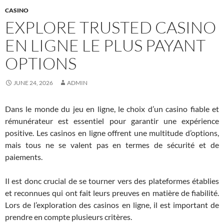
CASINO
EXPLORE TRUSTED CASINO
EN LIGNE LE PLUS PAYANT
OPTIONS
JUNE 24, 2026
ADMIN
Dans le monde du jeu en ligne, le choix d’un casino fiable et
rémunérateur est essentiel pour garantir une expérience
positive. Les casinos en ligne offrent une multitude d’options,
mais tous ne se valent pas en termes de sécurité et de
paiements.
Il est donc crucial de se tourner vers des plateformes établies
et reconnues qui ont fait leurs preuves en matière de fiabilité.
Lors de l’exploration des casinos en ligne, il est important de
prendre en compte plusieurs critères.