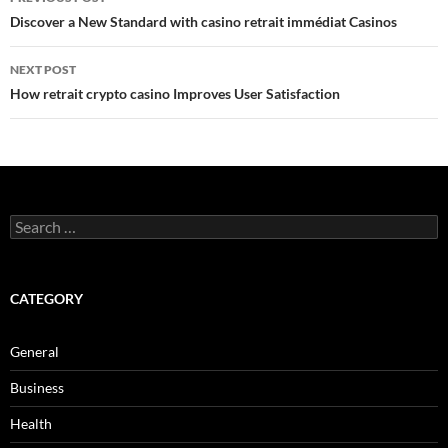
navigation
Discover a New Standard with casino retrait immédiat Casinos
NEXT POST
How retrait crypto casino Improves User Satisfaction
Search
for:
CATEGORY
General
Business
Health