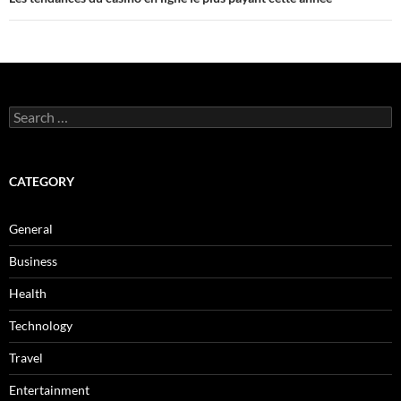
Search
for:
CATEGORY
General
Business
Health
Technology
Travel
Entertainment