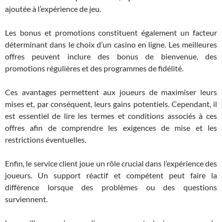
ajoutée à l’expérience de jeu.
Les bonus et promotions constituent également un facteur
déterminant dans le choix d’un casino en ligne. Les meilleures
offres peuvent inclure des bonus de bienvenue, des
promotions régulières et des programmes de fidélité.
Ces avantages permettent aux joueurs de maximiser leurs
mises et, par conséquent, leurs gains potentiels. Cependant, il
est essentiel de lire les termes et conditions associés à ces
offres afin de comprendre les exigences de mise et les
restrictions éventuelles.
Enfin, le service client joue un rôle crucial dans l’expérience des
joueurs. Un support réactif et compétent peut faire la
différence lorsque des problèmes ou des questions
surviennent.