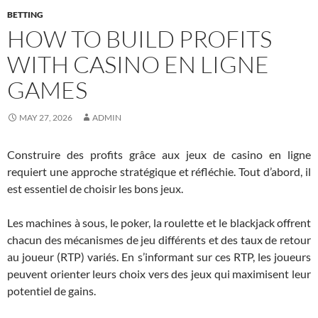
BETTING
HOW TO BUILD PROFITS
WITH CASINO EN LIGNE
GAMES
MAY 27, 2026
ADMIN
Construire des profits grâce aux jeux de casino en ligne
requiert une approche stratégique et réfléchie. Tout d’abord, il
est essentiel de choisir les bons jeux.
Les machines à sous, le poker, la roulette et le blackjack offrent
chacun des mécanismes de jeu différents et des taux de retour
au joueur (RTP) variés. En s’informant sur ces RTP, les joueurs
peuvent orienter leurs choix vers des jeux qui maximisent leur
potentiel de gains.