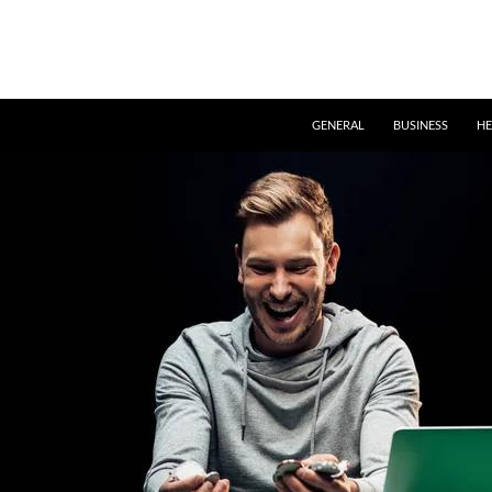
GENERAL
BUSINESS
HE