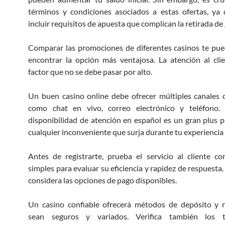
términos y condiciones asociados a estas ofertas, ya
incluir requisitos de apuesta que complican la retirada de
Comparar las promociones de diferentes casinos te pu
encontrar la opción más ventajosa. La atención al cli
factor que no se debe pasar por alto.
Un buen casino online debe ofrecer múltiples canales 
como chat en vivo, correo electrónico y teléfono.
disponibilidad de atención en español es un gran plus p
cualquier inconveniente que surja durante tu experiencia 
Antes de registrarte, prueba el servicio al cliente c
simples para evaluar su eficiencia y rapidez de respuesta
considera las opciones de pago disponibles.
Un casino confiable ofrecerá métodos de depósito y r
sean seguros y variados. Verifica también los 