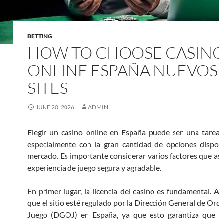
BETTING
HOW TO CHOOSE CASIN
ONLINE ESPAÑA NUEVOS
SITES
JUNE 20, 2026
ADMIN
Elegir un casino online en España puede ser una tarea
especialmente con la gran cantidad de opciones dispo
mercado. Es importante considerar varios factores que 
experiencia de juego segura y agradable.
En primer lugar, la licencia del casino es fundamental. 
que el sitio esté regulado por la Dirección General de Or
Juego (DGOJ) en España, ya que esto garantiza que 