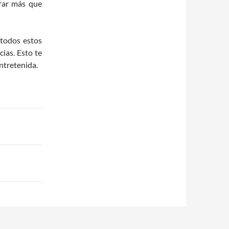
rar más que
 todos estos
ias. Esto te
ntretenida.