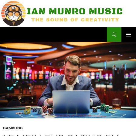
Skip
to
content
Search
Ian Munro Music
PRIMAR
MENU
GAMBLING