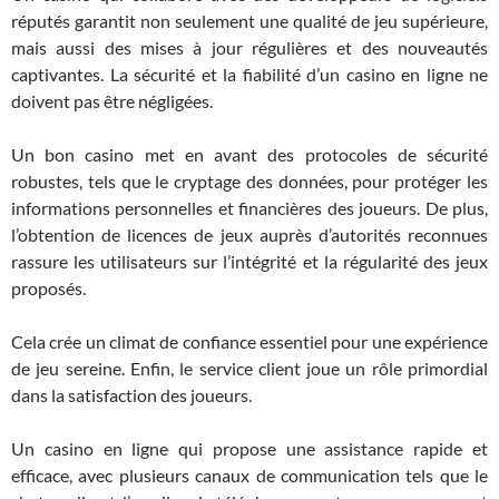
réputés garantit non seulement une qualité de jeu supérieure,
mais aussi des mises à jour régulières et des nouveautés
captivantes. La sécurité et la fiabilité d’un casino en ligne ne
doivent pas être négligées.
Un bon casino met en avant des protocoles de sécurité
robustes, tels que le cryptage des données, pour protéger les
informations personnelles et financières des joueurs. De plus,
l’obtention de licences de jeux auprès d’autorités reconnues
rassure les utilisateurs sur l’intégrité et la régularité des jeux
proposés.
Cela crée un climat de confiance essentiel pour une expérience
de jeu sereine. Enfin, le service client joue un rôle primordial
dans la satisfaction des joueurs.
Un casino en ligne qui propose une assistance rapide et
efficace, avec plusieurs canaux de communication tels que le