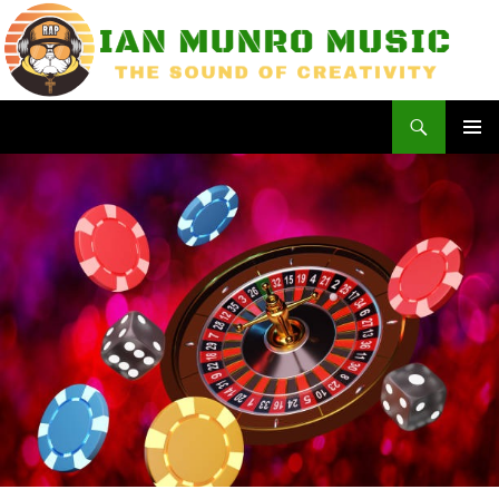
Skip
to
content
Search
Ian Munro Music
PRIMAR
MENU