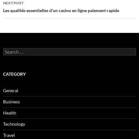
NEXT POST
Les qualités essentielles d’un casino en ligne paiement rapide
Search
for:
CATEGORY
General
Business
Health
Technology
Travel