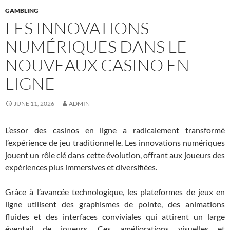
GAMBLING
LES INNOVATIONS
NUMÉRIQUES DANS LE
NOUVEAUX CASINO EN
LIGNE
JUNE 11, 2026
ADMIN
L’essor des casinos en ligne a radicalement transformé
l’expérience de jeu traditionnelle. Les innovations numériques
jouent un rôle clé dans cette évolution, offrant aux joueurs des
expériences plus immersives et diversifiées.
Grâce à l’avancée technologique, les plateformes de jeux en
ligne utilisent des graphismes de pointe, des animations
fluides et des interfaces conviviales qui attirent un large
éventail de joueurs. Ces améliorations visuelles et