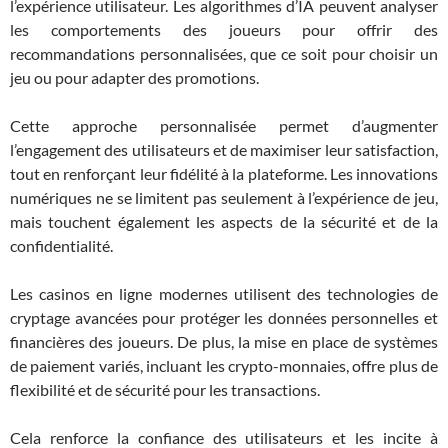
l’expérience utilisateur. Les algorithmes d’IA peuvent analyser
les comportements des joueurs pour offrir des
recommandations personnalisées, que ce soit pour choisir un
jeu ou pour adapter des promotions.
Cette approche personnalisée permet d’augmenter
l’engagement des utilisateurs et de maximiser leur satisfaction,
tout en renforçant leur fidélité à la plateforme. Les innovations
numériques ne se limitent pas seulement à l’expérience de jeu,
mais touchent également les aspects de la sécurité et de la
confidentialité.
Les casinos en ligne modernes utilisent des technologies de
cryptage avancées pour protéger les données personnelles et
financières des joueurs. De plus, la mise en place de systèmes
de paiement variés, incluant les crypto-monnaies, offre plus de
flexibilité et de sécurité pour les transactions.
Cela renforce la confiance des utilisateurs et les incite à