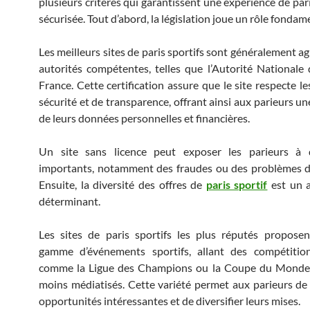
plusieurs critères qui garantissent une expérience de par
sécurisée. Tout d’abord, la législation joue un rôle fondam
Les meilleurs sites de paris sportifs sont généralement a
autorités compétentes, telles que l’Autorité Nationale
France. Cette certification assure que le site respecte l
sécurité et de transparence, offrant ainsi aux parieurs u
de leurs données personnelles et financières.
Un site sans licence peut exposer les parieurs à 
importants, notamment des fraudes ou des problèmes d
Ensuite, la diversité des offres de
paris sportif
est un a
déterminant.
Les sites de paris sportifs les plus réputés propose
gamme d’événements sportifs, allant des compétitio
comme la Ligue des Champions ou la Coupe du Monde,
moins médiatisés. Cette variété permet aux parieurs de
opportunités intéressantes et de diversifier leurs mises.