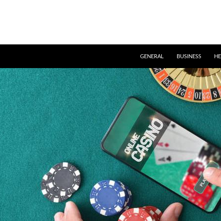
GENERAL
BUSINESS
HE