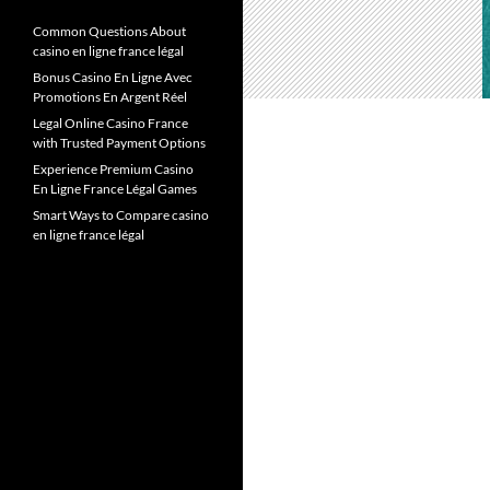
Common Questions About
casino en ligne france légal
Bonus Casino En Ligne Avec
Promotions En Argent Réel
Legal Online Casino France
with Trusted Payment Options
Experience Premium Casino
En Ligne France Légal Games
Smart Ways to Compare casino
en ligne france légal