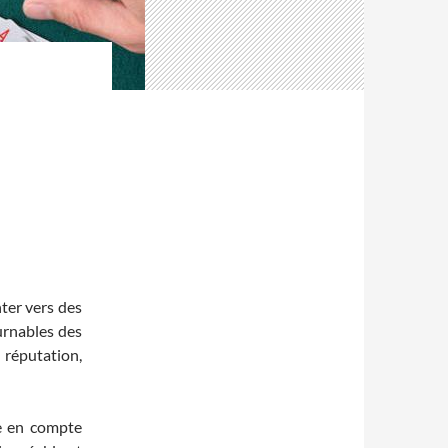
nter vers des
urnables des
 réputation,
re en compte