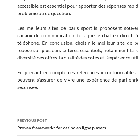
accessible est essentiel pour apporter des réponses rapid
problème ou de question.
Les meilleurs sites de paris sportifs proposent souve
canaux de communication, tels que le chat en direct, l’
téléphone. En conclusion, choisir le meilleur site de pa
repose sur plusieurs critères essentiels, notamment la lé
diversité des offres, la qualité des cotes et l’expérience uti
En prenant en compte ces références incontournables, 
peuvent s’assurer de vivre une expérience de pari enri
sécurisée.
Post
PREVIOUS POST
navigation
Proven frameworks for casino en ligne players