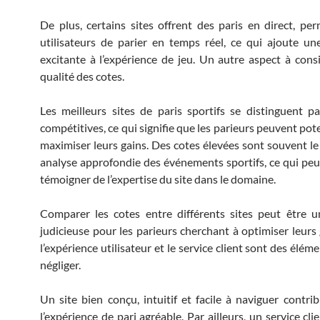
De plus, certains sites offrent des paris en direct, pe
utilisateurs de parier en temps réel, ce qui ajoute u
excitante à l’expérience de jeu. Un autre aspect à consi
qualité des cotes.
Les meilleurs sites de paris sportifs se distinguent p
compétitives, ce qui signifie que les parieurs peuvent po
maximiser leurs gains. Des cotes élevées sont souvent le 
analyse approfondie des événements sportifs, ce qui pe
témoigner de l’expertise du site dans le domaine.
Comparer les cotes entre différents sites peut être u
judicieuse pour les parieurs cherchant à optimiser leurs 
l’expérience utilisateur et le service client sont des élém
négliger.
Un site bien conçu, intuitif et facile à naviguer contri
l’expérience de pari agréable. Par ailleurs, un service clie