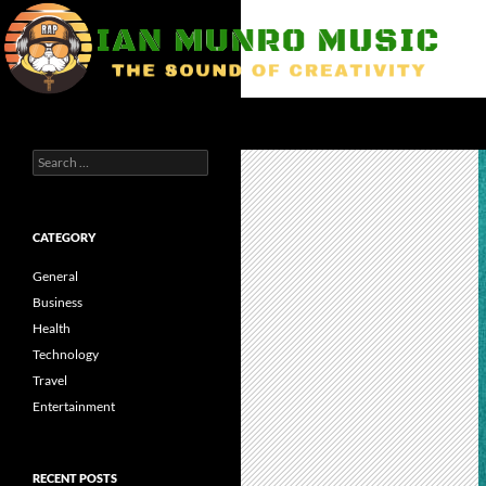
Skip
to
content
Search
Ian Munro Music
Search
The Sound of Creativity
for:
CATEGORY
General
Business
Health
Technology
Travel
Entertainment
RECENT POSTS