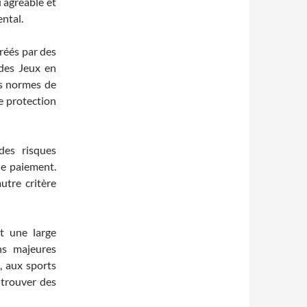
i agréable et
ental.
gréés par des
 des Jeux en
es normes de
ne protection
des risques
e paiement.
utre critère
nt une large
ns majeures
 aux sports
 trouver des