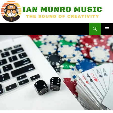
Skip
to
content
Search
Ian Munro Music
PRIMAR
MENU