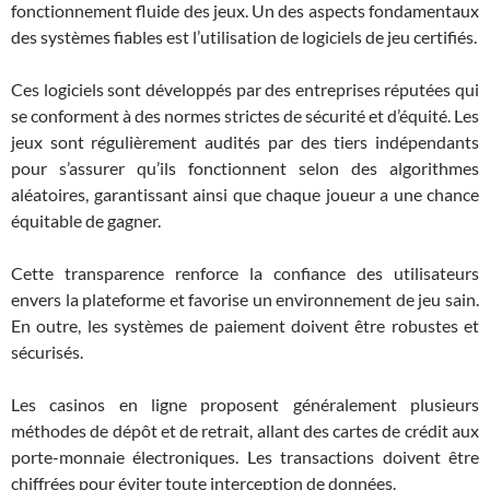
fonctionnement fluide des jeux. Un des aspects fondamentaux
des systèmes fiables est l’utilisation de logiciels de jeu certifiés.
Ces logiciels sont développés par des entreprises réputées qui
se conforment à des normes strictes de sécurité et d’équité. Les
jeux sont régulièrement audités par des tiers indépendants
pour s’assurer qu’ils fonctionnent selon des algorithmes
aléatoires, garantissant ainsi que chaque joueur a une chance
équitable de gagner.
Cette transparence renforce la confiance des utilisateurs
envers la plateforme et favorise un environnement de jeu sain.
En outre, les systèmes de paiement doivent être robustes et
sécurisés.
Les casinos en ligne proposent généralement plusieurs
méthodes de dépôt et de retrait, allant des cartes de crédit aux
porte-monnaie électroniques. Les transactions doivent être
chiffrées pour éviter toute interception de données.