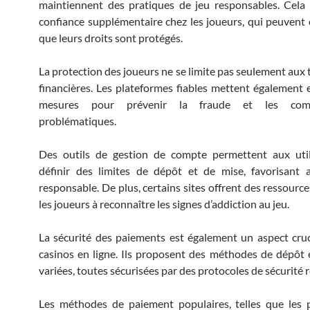
maintiennent des pratiques de jeu responsables. Cela 
confiance supplémentaire chez les joueurs, qui peuvent 
que leurs droits sont protégés.
La protection des joueurs ne se limite pas seulement aux 
financières. Les plateformes fiables mettent également 
mesures pour prévenir la fraude et les comp
problématiques.
Des outils de gestion de compte permettent aux util
définir des limites de dépôt et de mise, favorisant 
responsable. De plus, certains sites offrent des ressourc
les joueurs à reconnaître les signes d’addiction au jeu.
La sécurité des paiements est également un aspect cruc
casinos en ligne. Ils proposent des méthodes de dépôt e
variées, toutes sécurisées par des protocoles de sécurité 
Les méthodes de paiement populaires, telles que les p