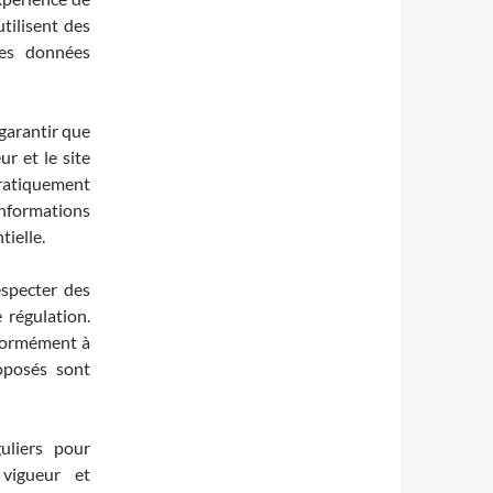
utilisent des
les données
garantir que
r et le site
ratiquement
informations
tielle.
especter des
 régulation.
nformément à
oposés sont
uliers pour
 vigueur et