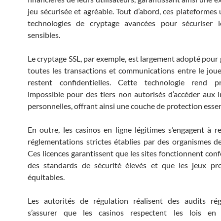
jeu sécurisée et agréable. Tout d’abord, ces plateformes 
technologies de cryptage avancées pour sécuriser 
sensibles.
Le cryptage SSL, par exemple, est largement adopté pour 
toutes les transactions et communications entre le joueu
restent confidentielles. Cette technologie rend p
impossible pour des tiers non autorisés d’accéder aux 
personnelles, offrant ainsi une couche de protection essen
En outre, les casinos en ligne légitimes s’engagent à r
réglementations strictes établies par des organismes de
Ces licences garantissent que les sites fonctionnent co
des standards de sécurité élevés et que les jeux pr
équitables.
Les autorités de régulation réalisent des audits rég
s’assurer que les casinos respectent les lois en