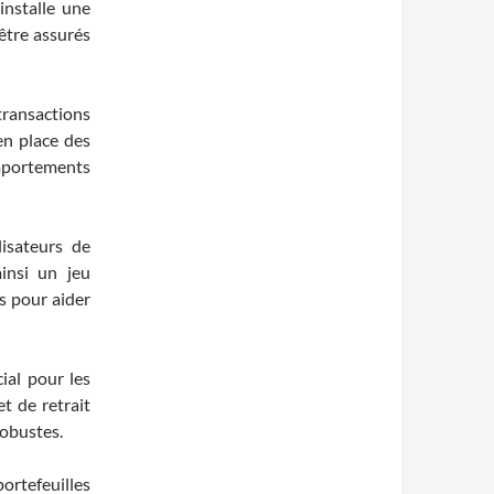
installe une
être assurés
transactions
en place des
ortements
isateurs de
ainsi un jeu
es pour aider
ial pour les
t de retrait
robustes.
ortefeuilles