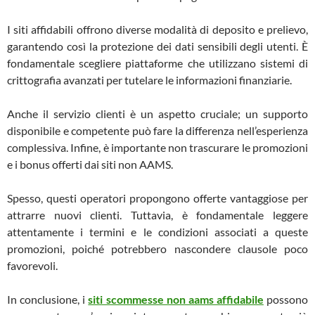
I siti affidabili offrono diverse modalità di deposito e prelievo,
garantendo così la protezione dei dati sensibili degli utenti. È
fondamentale scegliere piattaforme che utilizzano sistemi di
crittografia avanzati per tutelare le informazioni finanziarie.
Anche il servizio clienti è un aspetto cruciale; un supporto
disponibile e competente può fare la differenza nell’esperienza
complessiva. Infine, è importante non trascurare le promozioni
e i bonus offerti dai siti non AAMS.
Spesso, questi operatori propongono offerte vantaggiose per
attrarre nuovi clienti. Tuttavia, è fondamentale leggere
attentamente i termini e le condizioni associati a queste
promozioni, poiché potrebbero nascondere clausole poco
favorevoli.
In conclusione, i
siti scommesse non aams affidabile
possono