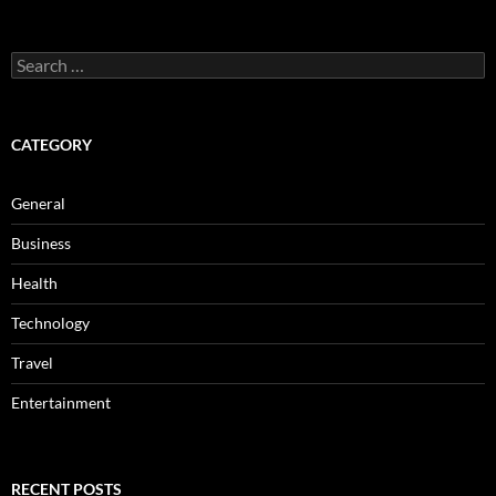
Search
for:
CATEGORY
General
Business
Health
Technology
Travel
Entertainment
RECENT POSTS