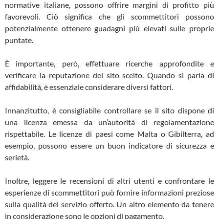
normative italiane, possono offrire margini di profitto più
favorevoli. Ciò significa che gli scommettitori possono
potenzialmente ottenere guadagni più elevati sulle proprie
puntate.
È importante, però, effettuare ricerche approfondite e
verificare la reputazione del sito scelto. Quando si parla di
affidabilità, è essenziale considerare diversi fattori.
Innanzitutto, è consigliabile controllare se il sito dispone di
una licenza emessa da un’autorità di regolamentazione
rispettabile. Le licenze di paesi come Malta o Gibilterra, ad
esempio, possono essere un buon indicatore di sicurezza e
serietà.
Inoltre, leggere le recensioni di altri utenti e confrontare le
esperienze di scommettitori può fornire informazioni preziose
sulla qualità del servizio offerto. Un altro elemento da tenere
in considerazione sono le opzioni di pagamento.