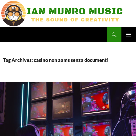
Skip
to
content
Search
Ian Munro Music
PRIMAR
MENU
Tag Archives: casino non aams senza documenti