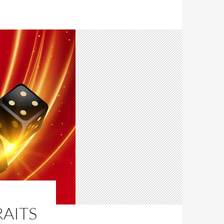
RAITS