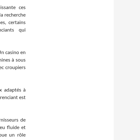
issante ces
 la recherche
s, certains
nciants qui
 Un casino en
hines à sous
ec croupiers
ux adaptés à
érenciant est
rnisseurs de
eu fluide et
oue un rôle