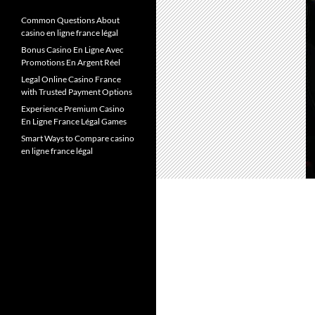
Common Questions About
casino en ligne france légal
Bonus Casino En Ligne Avec
Promotions En Argent Réel
Legal Online Casino France
with Trusted Payment Options
Experience Premium Casino
En Ligne France Légal Games
Smart Ways to Compare casino
en ligne france légal