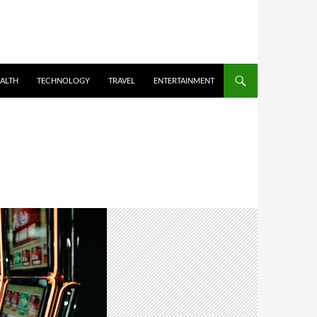
ALTH
TECHNOLOGY
TRAVEL
ENTERTAINMENT