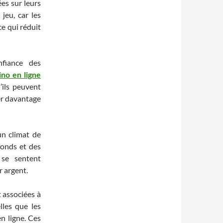
es sur leurs
jeu, car les
ce qui réduit
nfiance des
no en ligne
’ils peuvent
ger davantage
un climat de
fonds et des
 se sentent
r argent.
t associées à
les que les
n ligne. Ces