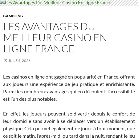
GAMBLING
LES AVANTAGES DU
MEILLEUR CASINO EN
LIGNE FRANCE
JUNE 4, 2026
Les casinos en ligne ont gagné en popularité en France, offrant
aux joueurs une expérience de jeu pratique et enrichissante.
Parmi les nombreux avantages qui en découlent, l’accessibilité
est l’un des plus notables.
En effet, les joueurs peuvent se divertir depuis le confort de
leur domicile sans avoir à se déplacer vers un établissement
physique. Cela permet également de jouer à tout moment, que
ce soit le matin, l’après-midi ou tard dans la nuit, rendant le jeu