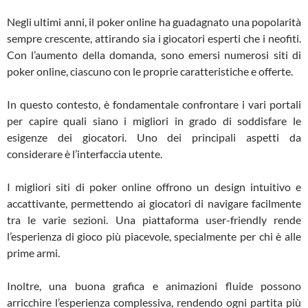
Negli ultimi anni, il poker online ha guadagnato una popolarità
sempre crescente, attirando sia i giocatori esperti che i neofiti.
Con l’aumento della domanda, sono emersi numerosi siti di
poker online, ciascuno con le proprie caratteristiche e offerte.
In questo contesto, è fondamentale confrontare i vari portali
per capire quali siano i migliori in grado di soddisfare le
esigenze dei giocatori. Uno dei principali aspetti da
considerare è l’interfaccia utente.
I migliori siti di poker online offrono un design intuitivo e
accattivante, permettendo ai giocatori di navigare facilmente
tra le varie sezioni. Una piattaforma user-friendly rende
l’esperienza di gioco più piacevole, specialmente per chi è alle
prime armi.
Inoltre, una buona grafica e animazioni fluide possono
arricchire l’esperienza complessiva, rendendo ogni partita più