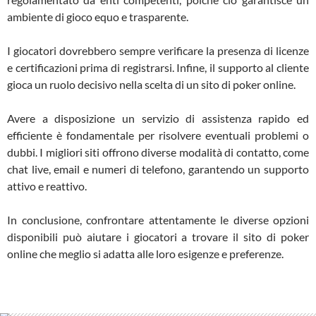
ambiente di gioco equo e trasparente.
I giocatori dovrebbero sempre verificare la presenza di licenze
e certificazioni prima di registrarsi. Infine, il supporto al cliente
gioca un ruolo decisivo nella scelta di un sito di poker online.
Avere a disposizione un servizio di assistenza rapido ed
efficiente è fondamentale per risolvere eventuali problemi o
dubbi. I migliori siti offrono diverse modalità di contatto, come
chat live, email e numeri di telefono, garantendo un supporto
attivo e reattivo.
In conclusione, confrontare attentamente le diverse opzioni
disponibili può aiutare i giocatori a trovare il sito di poker
online che meglio si adatta alle loro esigenze e preferenze.