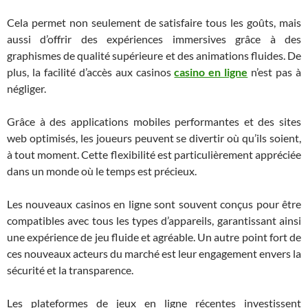
Cela permet non seulement de satisfaire tous les goûts, mais
aussi d’offrir des expériences immersives grâce à des
graphismes de qualité supérieure et des animations fluides. De
plus, la facilité d’accès aux casinos
casino en ligne
n’est pas à
négliger.
Grâce à des applications mobiles performantes et des sites
web optimisés, les joueurs peuvent se divertir où qu’ils soient,
à tout moment. Cette flexibilité est particulièrement appréciée
dans un monde où le temps est précieux.
Les nouveaux casinos en ligne sont souvent conçus pour être
compatibles avec tous les types d’appareils, garantissant ainsi
une expérience de jeu fluide et agréable. Un autre point fort de
ces nouveaux acteurs du marché est leur engagement envers la
sécurité et la transparence.
Les plateformes de jeux en ligne récentes investissent