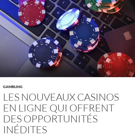
GAMBLING
LES NOUVEAUX CASINOS
EN LIGNE QUI OFFRENT
DES OPPORTUNITÉS
INÉDITES