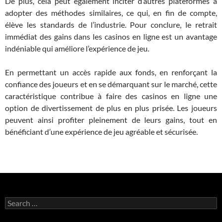
De plus, cela peut également inciter d’autres plateformes à
adopter des méthodes similaires, ce qui, en fin de compte,
élève les standards de l’industrie. Pour conclure, le retrait
immédiat des gains dans les casinos en ligne est un avantage
indéniable qui améliore l’expérience de jeu.
En permettant un accès rapide aux fonds, en renforçant la
confiance des joueurs et en se démarquant sur le marché, cette
caractéristique contribue à faire des casinos en ligne une
option de divertissement de plus en plus prisée. Les joueurs
peuvent ainsi profiter pleinement de leurs gains, tout en
bénéficiant d’une expérience de jeu agréable et sécurisée.
Search
for: