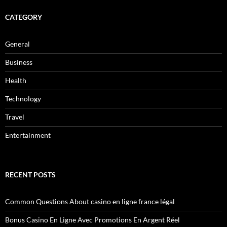
CATEGORY
General
Business
Health
Technology
Travel
Entertainment
RECENT POSTS
Common Questions About casino en ligne france légal
Bonus Casino En Ligne Avec Promotions En Argent Réel