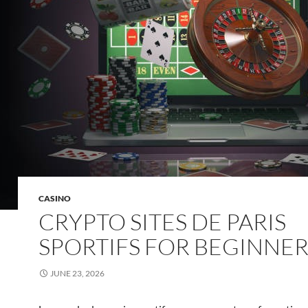
CASINO
CRYPTO SITES DE PARIS
SPORTIFS FOR BEGINNER
JUNE 23, 2026