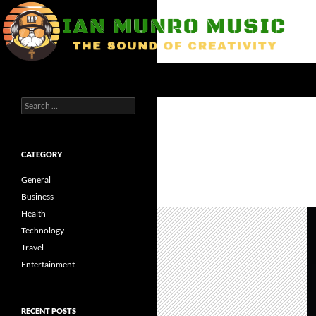
Skip
to
content
Search
Ian Munro Music
Search
The Sound of Creativity
for:
CATEGORY
General
Business
Health
Technology
Travel
Entertainment
RECENT POSTS