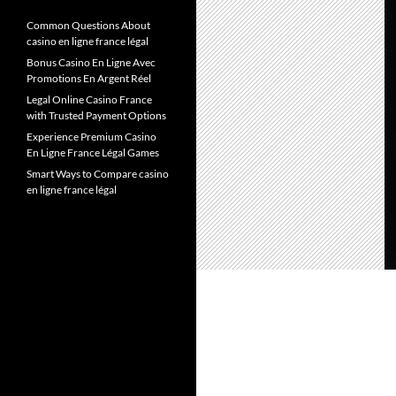
Common Questions About
casino en ligne france légal
Bonus Casino En Ligne Avec
Promotions En Argent Réel
Legal Online Casino France
with Trusted Payment Options
Experience Premium Casino
En Ligne France Légal Games
Smart Ways to Compare casino
en ligne france légal