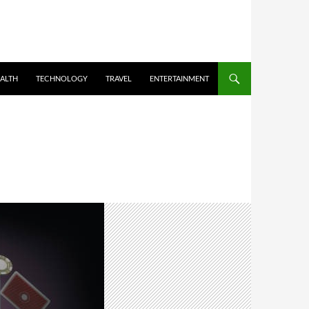
ALTH
TECHNOLOGY
TRAVEL
ENTERTAINMENT