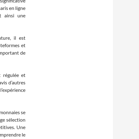
ignificative
ris en ligne
t ainsi une
ure, il est
teformes et
 important de
t régulée et
avis d’autres
 l’expérience
-monnaies se
rge sélection
titives. Une
comprendre le