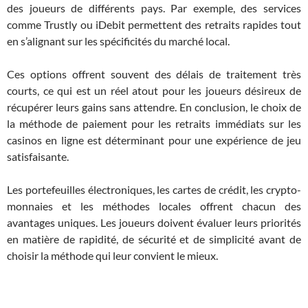
des joueurs de différents pays. Par exemple, des services
comme Trustly ou iDebit permettent des retraits rapides tout
en s’alignant sur les spécificités du marché local.
Ces options offrent souvent des délais de traitement très
courts, ce qui est un réel atout pour les joueurs désireux de
récupérer leurs gains sans attendre. En conclusion, le choix de
la méthode de paiement pour les retraits immédiats sur les
casinos en ligne est déterminant pour une expérience de jeu
satisfaisante.
Les portefeuilles électroniques, les cartes de crédit, les crypto-
monnaies et les méthodes locales offrent chacun des
avantages uniques. Les joueurs doivent évaluer leurs priorités
en matière de rapidité, de sécurité et de simplicité avant de
choisir la méthode qui leur convient le mieux.