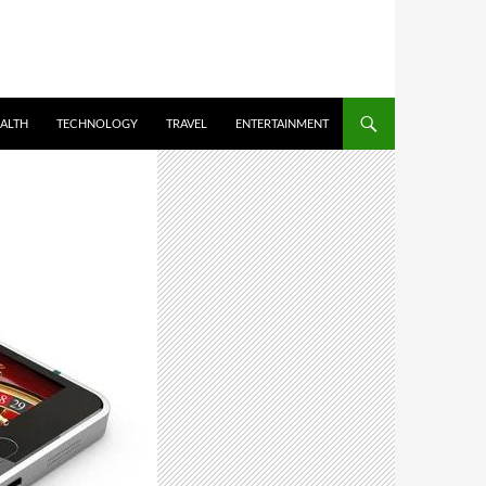
ALTH
TECHNOLOGY
TRAVEL
ENTERTAINMENT