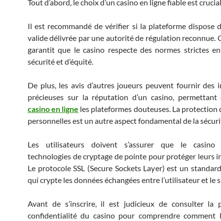
Tout d’abord, le choix d’un casino en ligne fiable est crucial
Il est recommandé de vérifier si la plateforme dispose d
valide délivrée par une autorité de régulation reconnue. 
garantit que le casino respecte des normes strictes e
sécurité et d’équité.
De plus, les avis d’autres joueurs peuvent fournir des 
précieuses sur la réputation d’un casino, permettant 
casino en ligne
les plateformes douteuses. La protection
personnelles est un autre aspect fondamental de la sécurit
Les utilisateurs doivent s’assurer que le casino 
technologies de cryptage de pointe pour protéger leurs i
Le protocole SSL (Secure Sockets Layer) est un standard
qui crypte les données échangées entre l’utilisateur et le s
Avant de s’inscrire, il est judicieux de consulter la 
confidentialité du casino pour comprendre comment 