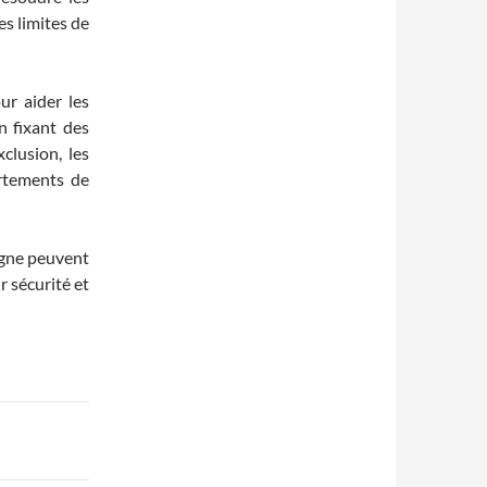
es limites de
ur aider les
n fixant des
clusion, les
rtements de
ligne peuvent
r sécurité et