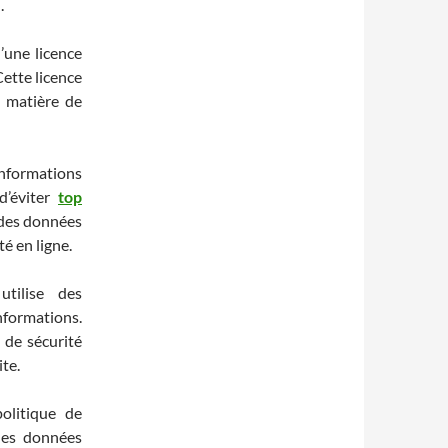
.
’une licence
Cette licence
n matière de
informations
d’éviter
top
 des données
é en ligne.
utilise des
nformations.
 de sécurité
ite.
politique de
les données