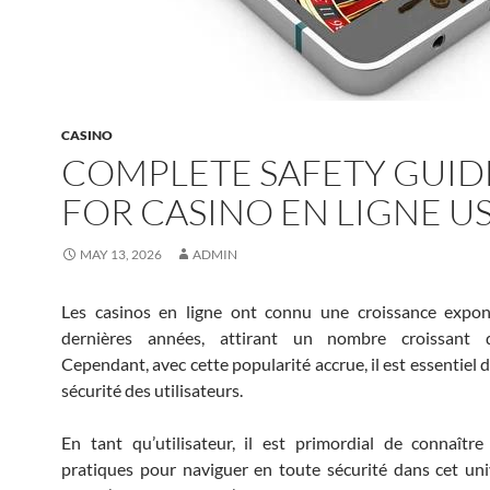
CASINO
COMPLETE SAFETY GUID
FOR CASINO EN LIGNE U
MAY 13, 2026
ADMIN
Les casinos en ligne ont connu une croissance expone
dernières années, attirant un nombre croissant 
Cependant, avec cette popularité accrue, il est essentiel d
sécurité des utilisateurs.
En tant qu’utilisateur, il est primordial de connaîtr
pratiques pour naviguer en toute sécurité dans cet univ