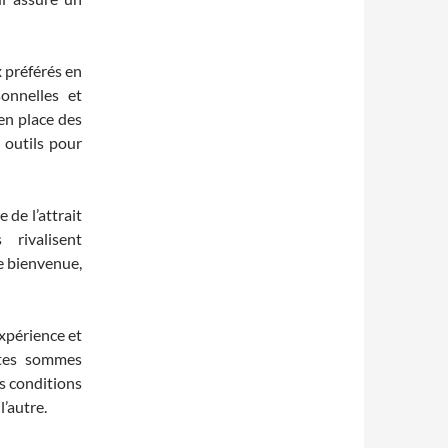
x préférés en
onnelles et
en place des
 outils pour
de l’attrait
 rivalisent
de bienvenue,
xpérience et
ntes sommes
es conditions
l’autre.