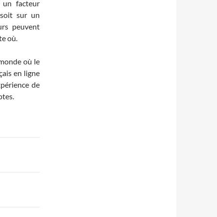
t un facteur
soit sur un
urs peuvent
te où.
 monde où le
çais en ligne
xpérience de
ptes.