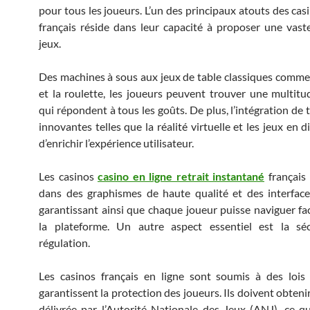
pour tous les joueurs. L’un des principaux atouts des cas
français réside dans leur capacité à proposer une va
jeux.
Des machines à sous aux jeux de table classiques comme 
et la roulette, les joueurs peuvent trouver une multitu
qui répondent à tous les goûts. De plus, l’intégration de
innovantes telles que la réalité virtuelle et les jeux en 
d’enrichir l’expérience utilisateur.
Les casinos
casino en ligne retrait instantané
français 
dans des graphismes de haute qualité et des interfaces
garantissant ainsi que chaque joueur puisse naviguer fa
la plateforme. Un autre aspect essentiel est la séc
régulation.
Les casinos français en ligne sont soumis à des lois 
garantissent la protection des joueurs. Ils doivent obteni
délivrée par l’Autorité Nationale des Jeux (ANJ), ce q