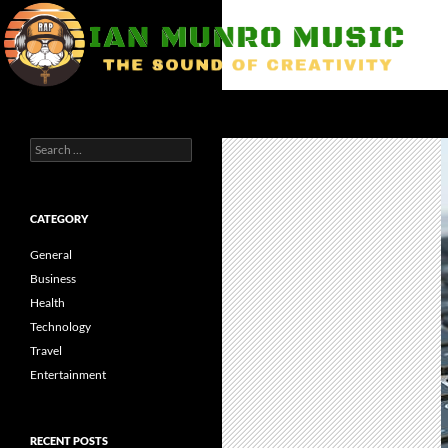
Skip
to
content
Search
Ian Munro Music
Search
The Sound of Creativity
for:
CATEGORY
General
Business
Health
Technology
Travel
Entertainment
RECENT POSTS