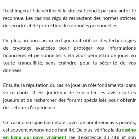
Il est impératif de vérifier si le site est licencié par une autorité
reconnue. Les casinos régulés respectent des normes strictes
de sécurité et de protection des données personnelles.
De plus, un bon casino en ligne doit utiliser des technologies
de cryptage avancées pour protéger vos informations
financières et personnelles. Cela vous permettra de jouer en
toute tranquillité, sans craindre pour la sécurité de vos
données.
Ensuite, la réputation du casino joue un rôle fondamental dans
votre choix. Il est judicieux de consulter les avis d’autres
joueurs et de rechercher des forums spécialisés pour obtenir
des retours d’expérience.
Un casino en ligne bien établi, avec de nombreux avis positifs,
est souvent synonyme de fiabilité. De plus, vérifiez la du
casino
en ligne qui paye vraiment
rée d’existence du site et son