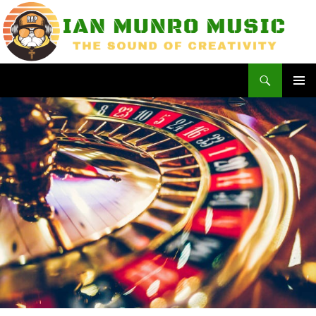
Skip
to
content
Search
Ian Munro Music
PRIMAR
MENU