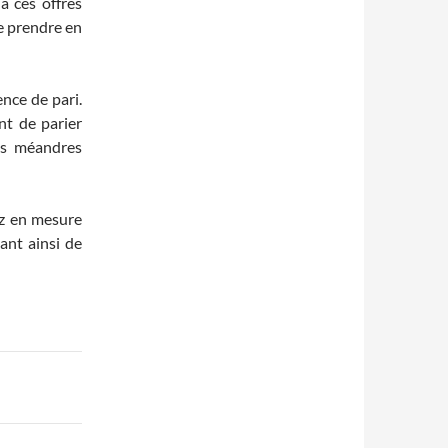
à ces offres
de prendre en
ence de pari.
t de parier
es méandres
ez en mesure
tant ainsi de