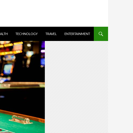
ALTH
TECHNOLOGY
TRAVEL
ENTERTAINMENT