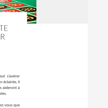
TE
IR
eut s’avérer
 éclairée, il
us aideront à
bles.
urez-vous que