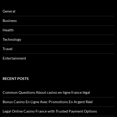
General
Business
Health
Technology
Travel
Entertainment
RECENT POSTS
Common Questions About casino en ligne france légal
Bonus Casino En Ligne Avec Promotions En Argent Réel
Legal Online Casino France with Trusted Payment Options