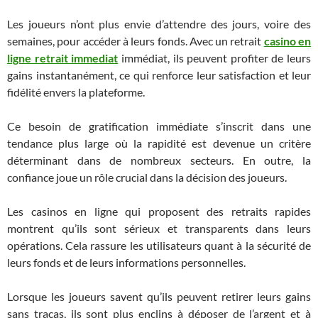
Les joueurs n’ont plus envie d’attendre des jours, voire des
semaines, pour accéder à leurs fonds. Avec un retrait
casino en
ligne retrait immediat
immédiat, ils peuvent profiter de leurs
gains instantanément, ce qui renforce leur satisfaction et leur
fidélité envers la plateforme.
Ce besoin de gratification immédiate s’inscrit dans une
tendance plus large où la rapidité est devenue un critère
déterminant dans de nombreux secteurs. En outre, la
confiance joue un rôle crucial dans la décision des joueurs.
Les casinos en ligne qui proposent des retraits rapides
montrent qu’ils sont sérieux et transparents dans leurs
opérations. Cela rassure les utilisateurs quant à la sécurité de
leurs fonds et de leurs informations personnelles.
Lorsque les joueurs savent qu’ils peuvent retirer leurs gains
sans tracas, ils sont plus enclins à déposer de l’argent et à