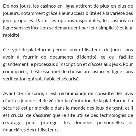
De nos jours, les casinos en ligne attirent de plus en plus de
joueurs, notamment grâce à leur accessibilité et à la variété des
jeux proposés. Parmi les options disponibles, les casinos en
ligne sans vérification se démarquent par leur simplicité et leur
rapidité.
Ce type de plateforme permet aux utilisateurs de jouer sans
avoir à fournir de documents d’identité, ce qui facilite
grandement le processus d’inscription et d’accès aux jeux. Pour
commencer, il est essentiel de choisir un casino en ligne sans
vérification qui soit fiable et sécurisé.
Avant de s’inscrire, il est recommandé de consulter les avis
d’autres joueurs et de vérifier la réputation de la plateforme. La
sécurité est primordiale dans le monde des jeux d’argent, et il
est crucial de s’assurer que le site utilise des technologies de
cryptage pour protéger les données personnelles et
financières des utilisateurs.