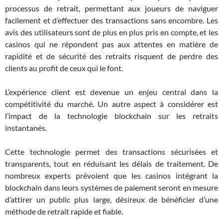
processus de retrait, permettant aux joueurs de naviguer
facilement et d’effectuer des transactions sans encombre. Les
avis des utilisateurs sont de plus en plus pris en compte, et les
casinos qui ne répondent pas aux attentes en matière de
rapidité et de sécurité des retraits risquent de perdre des
clients au profit de ceux qui le font.
L’expérience client est devenue un enjeu central dans la
compétitivité du marché. Un autre aspect à considérer est
l’impact de la technologie blockchain sur les retraits
instantanés.
Cette technologie permet des transactions sécurisées et
transparents, tout en réduisant les délais de traitement. De
nombreux experts prévoient que les casinos intégrant la
blockchain dans leurs systèmes de paiement seront en mesure
d’attirer un public plus large, désireux de bénéficier d’une
méthode de retrait rapide et fiable.