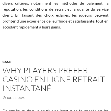
divers critères, notamment les méthodes de paiement, la
réputation, les conditions de retrait et la qualité du service
client. En faisant des choix éclairés, les joueurs peuvent
profiter d’une expérience de jeu fluide et satisfaisante, tout en
accédant rapidement à leurs gains.
GAME
WHY PLAYERS PREFER
CASINO EN LIGNE RETRAIT
INSTANTANÉ
JUNE 8, 2026
De nos jours, de plus en plus de joueurs se tournent vers les