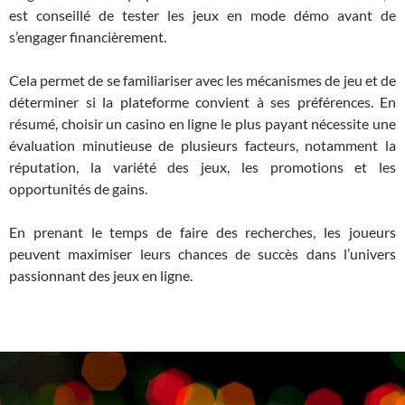
est conseillé de tester les jeux en mode démo avant de
s’engager financièrement.
Cela permet de se familiariser avec les mécanismes de jeu et de
déterminer si la plateforme convient à ses préférences. En
résumé, choisir un casino en ligne le plus payant nécessite une
évaluation minutieuse de plusieurs facteurs, notamment la
réputation, la variété des jeux, les promotions et les
opportunités de gains.
En prenant le temps de faire des recherches, les joueurs
peuvent maximiser leurs chances de succès dans l’univers
passionnant des jeux en ligne.