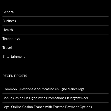
General
Business
Health
Technology
Travel
Entertainment
RECENT POSTS
Common Questions About casino en ligne france légal
Bonus Casino En Ligne Avec Promotions En Argent Réel
Legal Online Casino France with Trusted Payment Options