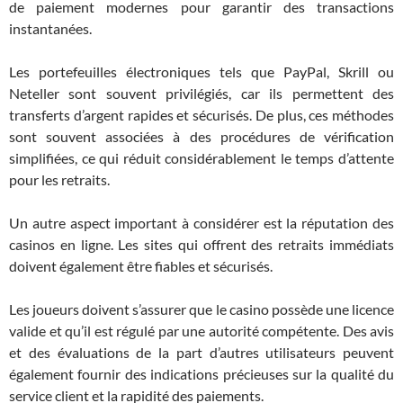
de paiement modernes pour garantir des transactions
instantanées.
Les portefeuilles électroniques tels que PayPal, Skrill ou
Neteller sont souvent privilégiés, car ils permettent des
transferts d’argent rapides et sécurisés. De plus, ces méthodes
sont souvent associées à des procédures de vérification
simplifiées, ce qui réduit considérablement le temps d’attente
pour les retraits.
Un autre aspect important à considérer est la réputation des
casinos en ligne. Les sites qui offrent des retraits immédiats
doivent également être fiables et sécurisés.
Les joueurs doivent s’assurer que le casino possède une licence
valide et qu’il est régulé par une autorité compétente. Des avis
et des évaluations de la part d’autres utilisateurs peuvent
également fournir des indications précieuses sur la qualité du
service client et la rapidité des paiements.