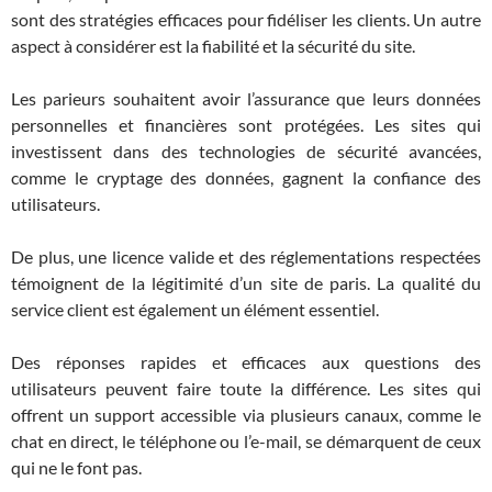
sont des stratégies efficaces pour fidéliser les clients. Un autre
aspect à considérer est la fiabilité et la sécurité du site.
Les parieurs souhaitent avoir l’assurance que leurs données
personnelles et financières sont protégées. Les sites qui
investissent dans des technologies de sécurité avancées,
comme le cryptage des données, gagnent la confiance des
utilisateurs.
De plus, une licence valide et des réglementations respectées
témoignent de la légitimité d’un site de paris. La qualité du
service client est également un élément essentiel.
Des réponses rapides et efficaces aux questions des
utilisateurs peuvent faire toute la différence. Les sites qui
offrent un support accessible via plusieurs canaux, comme le
chat en direct, le téléphone ou l’e-mail, se démarquent de ceux
qui ne le font pas.