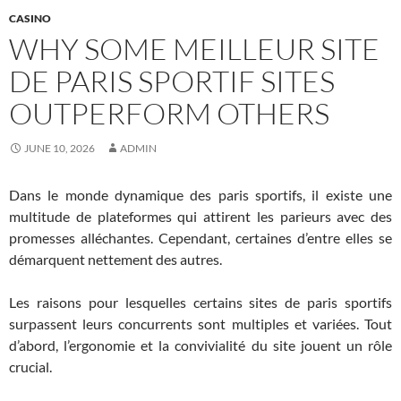
CASINO
WHY SOME MEILLEUR SITE
DE PARIS SPORTIF SITES
OUTPERFORM OTHERS
JUNE 10, 2026
ADMIN
Dans le monde dynamique des paris sportifs, il existe une
multitude de plateformes qui attirent les parieurs avec des
promesses alléchantes. Cependant, certaines d’entre elles se
démarquent nettement des autres.
Les raisons pour lesquelles certains sites de paris sportifs
surpassent leurs concurrents sont multiples et variées. Tout
d’abord, l’ergonomie et la convivialité du site jouent un rôle
crucial.